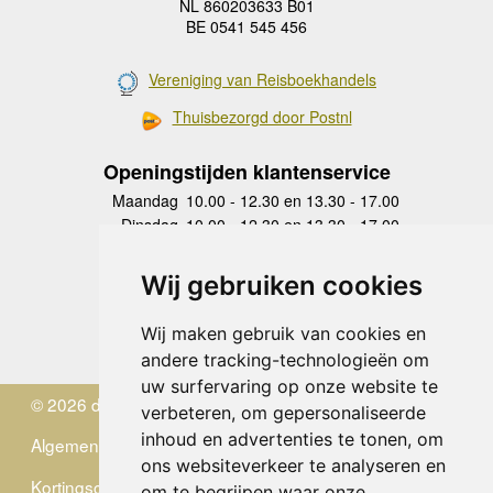
NL 860203633 B01
BE 0541 545 456
Vereniging van Reisboekhandels
Thuisbezorgd door Postnl
Openingstijden klantenservice
Maandag
10.00 - 12.30 en 13.30 - 17.00
Dinsdag
10.00 - 12.30 en 13.30 - 17.00
Woensdag
10.00 - 12.30 en 13.30 - 17.00
Donderdag
10.00 - 12.30 en 13.30 - 17.00
Wij gebruiken cookies
Vrijdag
10.00 - 12.30 en 13.30 - 17.00
Zaterdag
gesloten
Wij maken gebruik van cookies en
Zondag
gesloten
andere tracking-technologieën om
uw surfervaring op onze website te
© 2026 de Zwerver
verbeteren, om gepersonaliseerde
inhoud en advertenties te tonen, om
Algemene Voorwaarden
ons websiteverkeer te analyseren en
Kortingscode
om te begrijpen waar onze