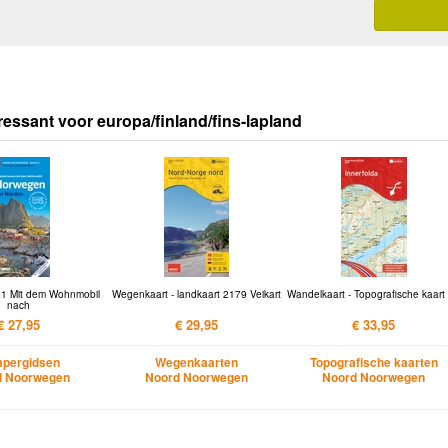
ressant voor europa/finland/fins-lapland
1 Mit dem Wohnmobil
Wegenkaart - landkaart 2179 Veikart
Wandelkaart - Topografische kaart
nach
€ 27,95
€ 29,95
€ 33,95
pergidsen
Wegenkaarten
Topografische kaarten
d Noorwegen
Noord Noorwegen
Noord Noorwegen