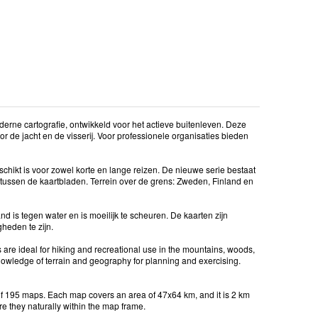
rne cartografie, ontwikkeld voor het actieve buitenleven. Deze
or de jacht en de visserij. Voor professionele organisaties bieden
chikt is voor zowel korte en lange reizen. De nieuwe serie bestaat
 tussen de kaartbladen. Terrein over de grens: Zweden, Finland en
d is tegen water en is moeilijk te scheuren. De kaarten zijn
heden te zijn.
are ideal for hiking and recreational use in the mountains, woods,
nowledge of terrain and geography for planning and exercising.
ng of 195 maps. Each map covers an area of 47x64 km, and it is 2 km
 they naturally within the map frame.