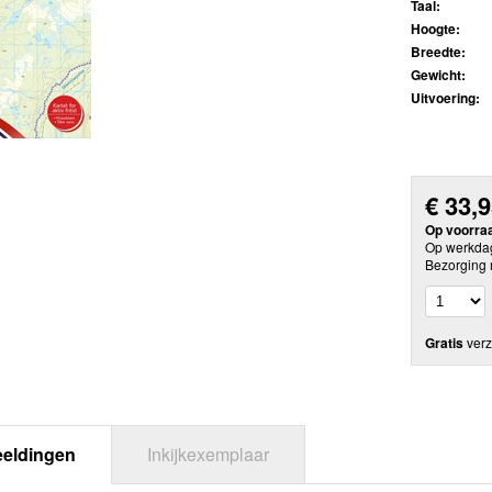
Taal:
Hoogte:
Breedte:
Gewicht:
Uitvoering:
€
33,
Op voorra
Op werkdag
Bezorging 
Gratis
verz
eeldingen
Inkijkexemplaar