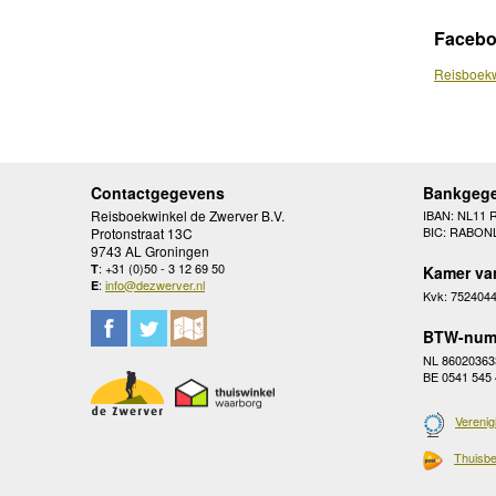
Faceb
Reisboekw
Contactgegevens
Bankgeg
Reisboekwinkel de Zwerver B.V.
IBAN: NL11 
BIC: RABON
Protonstraat 13C
9743 AL Groningen
: +31 (0)50 - 3 12 69 50
T
Kamer va
:
info@dezwerver.nl
E
Kvk: 752404
BTW-num
NL 86020363
BE 0541 545
Verenig
Thuisbe