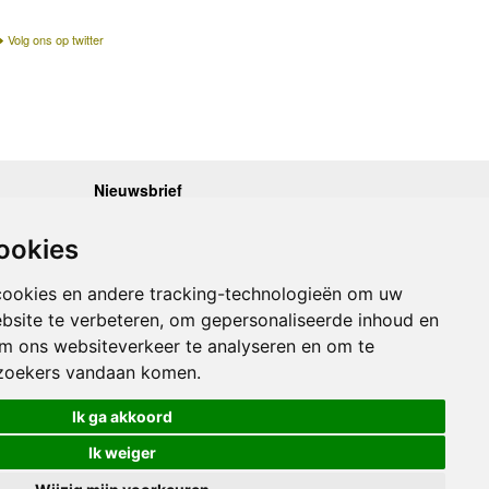
Volg ons op twitter
Nieuwsbrief
.30 - 17.00
Op de hoogte blijven van nieuwe reisgidsen,
travelgadgets en kaarten? Geef u op voor onze
.30 - 17.00
ookies
nieuwsbrief. U ontvangt de nieuwsbrief 1x per maand.
.30 - 17.00
.30 - 17.00
Bekijk hier onze laatste nieuwsbrief:
.30 - 17.00
cookies en andere tracking-technologieën om uw
Onze laatste Nieuwsbrief
bsite te verbeteren, om gepersonaliseerde inhoud en
om ons websiteverkeer te analyseren en om te
Inschrijven
zoekers vandaan komen.
Ik ga akkoord
Ik weiger