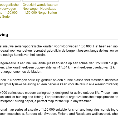
topografische
Overzicht wandelkaarten
 Noorwegen
Noorwegen Noordkaap -
p - 1:50.000
1:50.000 Norge Serien
e Serien
ving
t nieuwe serie topografische kaarten voor Noorwegen 1:50 000. Het heeft een mode
 ideaal voor wandel-en recreatief gebruik in de bergen, bossen, langs de kust en vo
e nodige kennis van het terrein.
gen-serie is een nieuwe landelijke kaart-serie op een schaal van 1:50 000 die ges
rten. Elke kaart heeft een oppervlakte van 47x64 km, en heeft een overlap van 2 km
rdt opgenomen op de bladen.
rten in Noorwegen serie zijn gedrukt op een dunne plastic fiber materiaal dat bestan
n grote fysieke belasting en een perfecte kaart voor de reis in alle weersomstandig
000 series uses modern cartography, designed for active outdoor life. These maps 
ast and for hunting and fishing. For professional organizations the maps provide k
aterproof, strong paper, a perfect map for the trip in any weather.
tional map series at a scale of 1:50 000 suitable for short and long trips, consisti
ween map sheets. Borders with Sweden, Finland and Russia are well covered, where