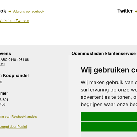
ook
Twitter
Volg ons op facebook
inkel de Zwerver
evens
Openingstijden klantenservice
RABO 0140 1961 88
Maandag
10.00 - 12.30 en 13
L2U
Dinsdag
10.00 - 12.30 en 13
Wij gebruiken c
Woensdag
10.00 - 12.30 en 13
n Koophandel
Donderdag
10.00 - 12.30 en 13
Vrijdag
10.00 - 12.30 en 13
40
Wij maken gebruik van 
Zaterdag
gesloten
surfervaring op onze we
Zondag
gesloten
mer
advertenties te tonen, 
3 B01
begrijpen waar onze be
 456
ing van Reisboekhandels
zorgd door Postnl