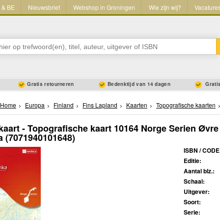
L & BE
Nieuwsbrief
Webshop in Groningen
Wie zijn wij?
Vacature
Gratis retourneren
Bedenktijd van 14 dagen
Gratis
Home
Europa
Finland
Fins Lapland
Kaarten
Topografische kaarten
aart - Topografische kaart 10164 Norge Serien Øvre
a
(7071940101648)
ISBN / CODE
Editie:
Aantal blz.:
Schaal:
Uitgever:
Soort:
Serie: