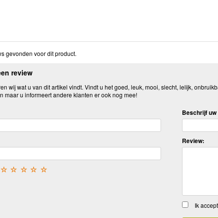
s gevonden voor dit product.
een review
n wij wat u van dit artikel vindt. Vindt u het goed, leuk, mooi, slecht, lelijk, onbruikb
n maar u informeert andere klanten er ook nog mee!
Beschrijf uw 
Review:
☆
☆
☆
☆
☆
Ik accep