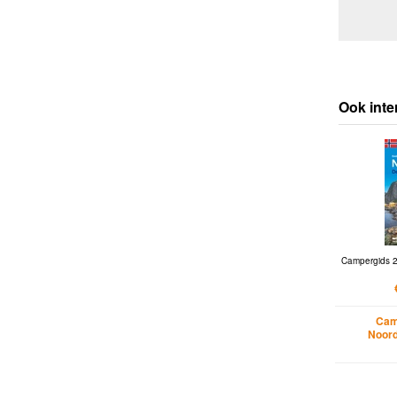
Ook inte
Campergids 2
Cam
Noor