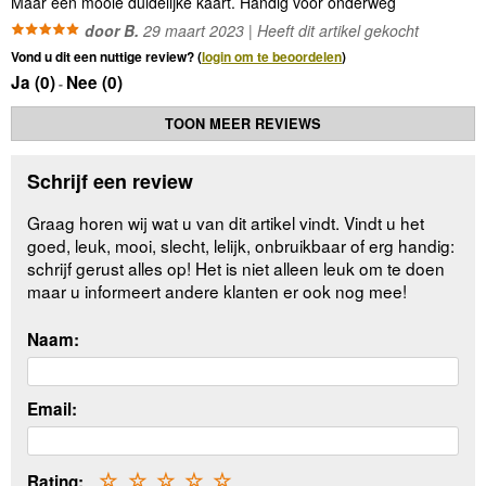
Maar een mooie duidelijke kaart. Handig voor onderweg
door B.
29 maart 2023 | Heeft dit artikel gekocht
Vond u dit een nuttige review? (
login om te beoordelen
)
Ja (
0
)
Nee (
0
)
-
TOON MEER REVIEWS
Schrijf een review
Graag horen wij wat u van dit artikel vindt. Vindt u het
goed, leuk, mooi, slecht, lelijk, onbruikbaar of erg handig:
schrijf gerust alles op! Het is niet alleen leuk om te doen
maar u informeert andere klanten er ook nog mee!
Naam:
Email:
Rating:
☆
☆
☆
☆
☆