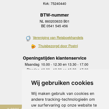
Kvk: 75240440
BTW-nummer
NL 860203633 B01
BE 0541 545 456
Vereniging van Reisboekhandels
Thuisbezorgd door Postnl
Openingstijden klantenservice
Maandag
10.00 - 12.30 en 13.30 - 17.00
Dinsdag
10.00 - 12.30 en 13.30 - 17.00
Woensdag
10.00 - 12.30 en 13.30 - 17.00
Donderdag
10.00 - 12.30 en 13.30 - 17.00
Wij gebruiken cookies
Vrijdag
10.00 - 12.30 en 13.30 - 17.00
Zaterdag
gesloten
Wij maken gebruik van cookies en
Zondag
gesloten
andere tracking-technologieën om
uw surfervaring op onze website te