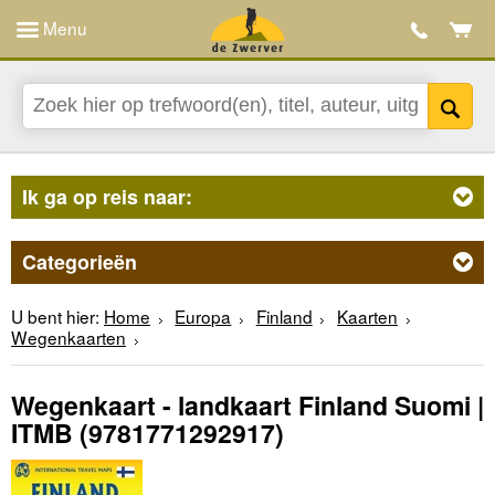
Menu
Ik ga op reis naar:
Categorieën
U bent hier:
Home
Europa
Finland
Kaarten
Wegenkaarten
Wegenkaart - landkaart Finland Suomi |
ITMB
(9781771292917)