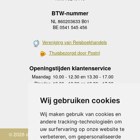
BTW-nummer
NL 860203633 B01
BE 0541 545 456
Vereniging van Reisboekhandels
Thuisbezorgd door Postnl
Openingstijden klantenservice
Maandag
10.00 - 12.30 en 13.30 - 17.00
Dinsdag
10.00 - 12.30 en 13.30 - 17.00
Woensdag
10.00 - 12.30 en 13.30 - 17.00
Donderdag
10.00 - 12.30 en 13.30 - 17.00
Wij gebruiken cookies
Vrijdag
10.00 - 12.30 en 13.30 - 17.00
Zaterdag
gesloten
Wij maken gebruik van cookies en
Zondag
gesloten
andere tracking-technologieën om
uw surfervaring op onze website te
© 2026 de Zwerver
verbeteren, om gepersonaliseerde