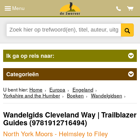
Menu
Ik ga op reis naar:
Categorieën
U bent hier:
Home
Europa
Engeland
Yorkshire and the Humber
Boeken
Wandelgidsen
Wandelgids Cleveland Way | Trailblazer
Guides
(9781912716494)
North York Moors - Helmsley to Filey