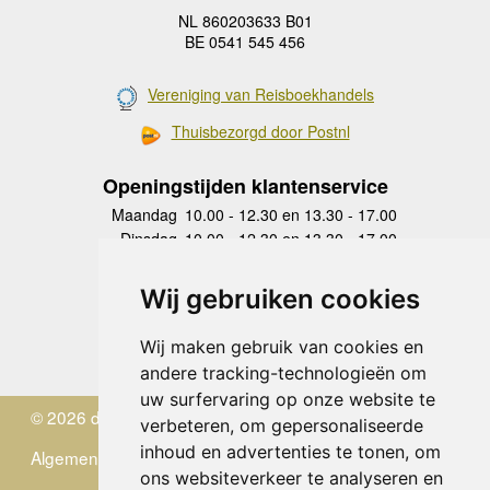
NL 860203633 B01
BE 0541 545 456
Vereniging van Reisboekhandels
Thuisbezorgd door Postnl
Openingstijden klantenservice
Maandag
10.00 - 12.30 en 13.30 - 17.00
Dinsdag
10.00 - 12.30 en 13.30 - 17.00
Woensdag
10.00 - 12.30 en 13.30 - 17.00
Donderdag
10.00 - 12.30 en 13.30 - 17.00
Wij gebruiken cookies
Vrijdag
10.00 - 12.30 en 13.30 - 17.00
Zaterdag
gesloten
Wij maken gebruik van cookies en
Zondag
gesloten
andere tracking-technologieën om
uw surfervaring op onze website te
© 2026 de Zwerver
verbeteren, om gepersonaliseerde
inhoud en advertenties te tonen, om
Algemene Voorwaarden
ons websiteverkeer te analyseren en