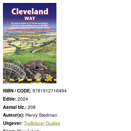
9781912716494
ISBN / CODE:
2024
Editie:
208
Aantal blz.:
Henry Stedman
Auteur(s):
Trailblazer Guides
Uitgever:
Wandelgids