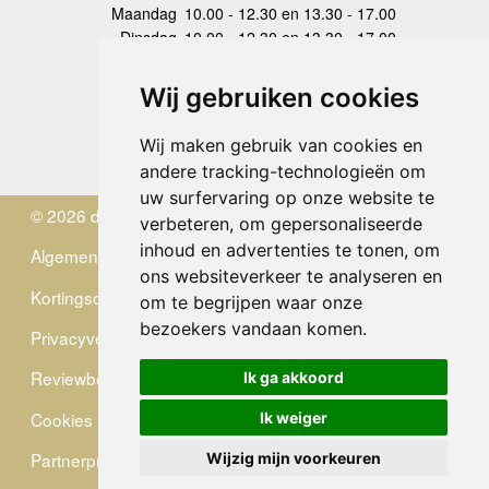
Maandag
10.00 - 12.30 en 13.30 - 17.00
Dinsdag
10.00 - 12.30 en 13.30 - 17.00
Woensdag
10.00 - 12.30 en 13.30 - 17.00
Donderdag
10.00 - 12.30 en 13.30 - 17.00
Wij gebruiken cookies
Vrijdag
10.00 - 12.30 en 13.30 - 17.00
Zaterdag
gesloten
Wij maken gebruik van cookies en
Zondag
gesloten
andere tracking-technologieën om
uw surfervaring op onze website te
© 2026 de Zwerver
verbeteren, om gepersonaliseerde
inhoud en advertenties te tonen, om
Algemene Voorwaarden
ons websiteverkeer te analyseren en
Kortingscode
om te begrijpen waar onze
bezoekers vandaan komen.
Privacyverklaring
Reviewbeleid
Ik ga akkoord
Cookies
Ik weiger
Partnerprogramma
Wijzig mijn voorkeuren