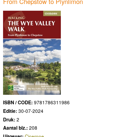
From Chepstow to Plynlimon
9781786311986
ISBN / CODE:
30-07-2024
Editie:
2
Druk:
208
Aantal blz.:
Cicerone
Uitgever: