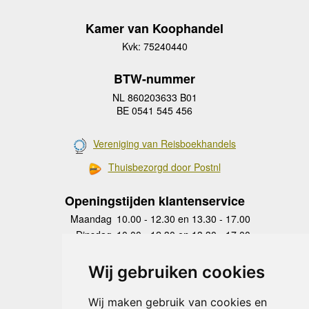
Kamer van Koophandel
Kvk: 75240440
BTW-nummer
NL 860203633 B01
BE 0541 545 456
Vereniging van Reisboekhandels
Thuisbezorgd door Postnl
Openingstijden klantenservice
Maandag
10.00 - 12.30 en 13.30 - 17.00
Dinsdag
10.00 - 12.30 en 13.30 - 17.00
Woensdag
10.00 - 12.30 en 13.30 - 17.00
Donderdag
10.00 - 12.30 en 13.30 - 17.00
Wij gebruiken cookies
Vrijdag
10.00 - 12.30 en 13.30 - 17.00
Zaterdag
gesloten
Wij maken gebruik van cookies en