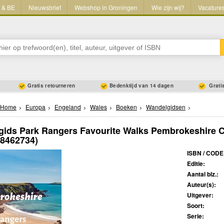
L & BE
Nieuwsbrief
Webshop in Groningen
Wie zijn wij?
Vacature
Gratis retourneren
Bedenktijd van 14 dagen
Gratis
Home
Europa
Engeland
Wales
Boeken
Wandelgidsen
ids Park Rangers Favourite Walks Pembrokeshire Co
08462734)
ISBN / CODE
Editie:
Aantal blz.:
Auteur(s):
Uitgever:
Soort:
Serie: