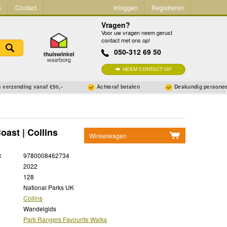
s
Contact
Inloggen
Registreren
Vragen?
Voor uw vragen neem gerust
contact met ons op!
050-312 69 50
NEEM CONTACT OP
 verzending vanaf €50,-
Achteraf betalen
Deskundig persone
ast | Collins
Winkelwagen
Geen items in winkelwagen
:
9780008462734
Ga naar winkelwagen
2022
128
National Parks UK
Collins
Wandelgids
Park Rangers Favourite Walks