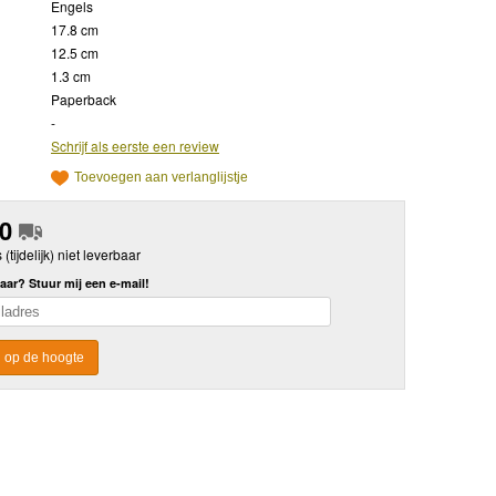
Engels
17.8 cm
12.5 cm
1.3 cm
Paperback
-
Schrijf als eerste een review
Toevoegen aan verlanglijstje
50
s (tijdelijk) niet leverbaar
aar? Stuur mij een e-mail!
 op de hoogte