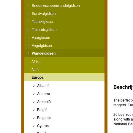
Sneeuwschoenwandelgidsen
Survivalgidsen
Tourskigidsen
Treinreisgidsen
Vaargidsen
Vogelgidsen
Wandelgidsen
Afrika
Azië
Europa
Albanië
Beschrij
Andorra
The perfect
Armenië
rangers. Eac
België
20 best rout
Bulgarije
along with 
National Pa
Cyprus