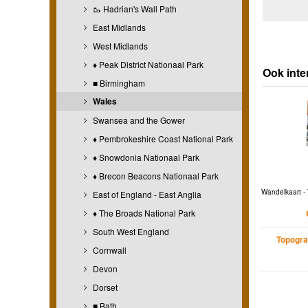
🥾 Hadrian's Wall Path
East Midlands
West Midlands
♦ Peak District Nationaal Park
Ook inte
■ Birmingham
Wales
Swansea and the Gower
♦ Pembrokeshire Coast National Park
♦ Snowdonia Nationaal Park
♦ Brecon Beacons Nationaal Park
Wandelkaart - 
East of England - East Anglia
♦ The Broads National Park
South West England
Topogra
Cornwall
Devon
Dorset
■ Bath