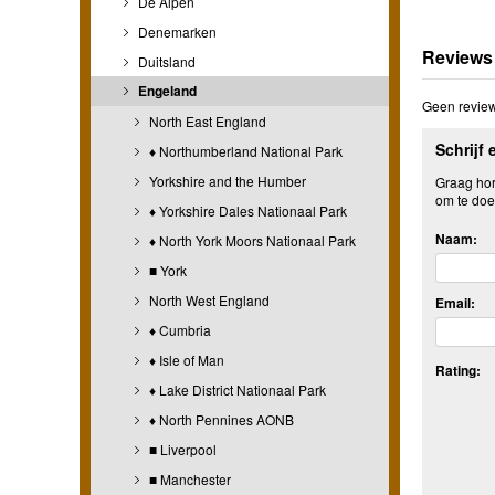
De Alpen
Denemarken
Reviews
Duitsland
Engeland
Geen review
North East England
Schrijf 
♦ Northumberland National Park
Yorkshire and the Humber
Graag hore
om te doe
♦ Yorkshire Dales Nationaal Park
Naam:
♦ North York Moors Nationaal Park
■ York
North West England
Email:
♦ Cumbria
♦ Isle of Man
Rating:
♦ Lake District Nationaal Park
♦ North Pennines AONB
■ Liverpool
■ Manchester