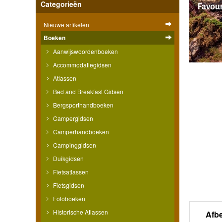
Categorieën
Nieuwe artikelen
Boeken
Aanwijswoordenboeken
Accommodatiegidsen
Atlassen
Bed and Breakfast Gidsen
Bergsporthandboeken
Campergidsen
Camperhandboeken
Campinggidsen
Duikgidsen
Fietsatlassen
Fietsgidsen
Fotoboeken
Historische Atlassen
Afb