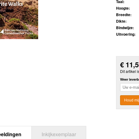
Taal:
Hoogte:
Breedte:
Dikte:
Bindwijze:
Uitvoering:
€
11,
Dit artikel i
Weer leverb
Houd mij
eeldingen
Inkijkexemplaar