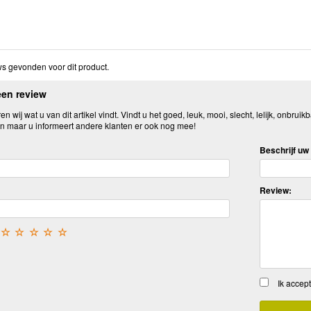
s gevonden voor dit product.
een review
n wij wat u van dit artikel vindt. Vindt u het goed, leuk, mooi, slecht, lelijk, onbruikb
n maar u informeert andere klanten er ook nog mee!
Beschrijf uw 
Review:
☆
☆
☆
☆
☆
Ik accep