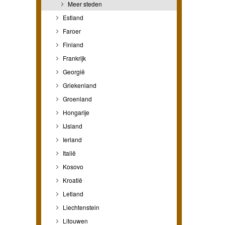
Meer steden
Estland
Faroer
Finland
Frankrijk
Georgië
Griekenland
Groenland
Hongarije
IJsland
Ierland
Italië
Kosovo
Kroatië
Letland
Liechtenstein
Litouwen