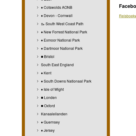
Faceb
♦ Cotswolds AONB
♦ Devon - Cornwall
Reisboekw
🥾 South West Coast Path
♦ New Forrest National Park
♦ Exmoor National Park
♦ Dartmoor National Park
■ Bristol
South East England
♦ Kent
♦ South Downs Nationaal Park
♦ Isle of Wight
■ Londen
■ Oxford
Kanaaleilanden
♦ Guernsey
♦ Jersey