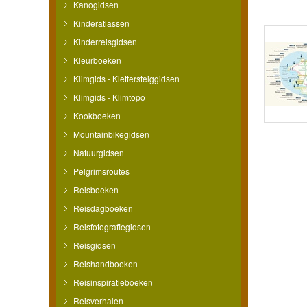
Kanogidsen
Kinderatlassen
Kinderreisgidsen
Kleurboeken
Klimgids - Klettersteiggidsen
Klimgids - Klimtopo
Kookboeken
Mountainbikegidsen
Natuurgidsen
Pelgrimsroutes
Reisboeken
Reisdagboeken
Reisfotografiegidsen
Reisgidsen
Reishandboeken
Reisinspiratieboeken
Reisverhalen