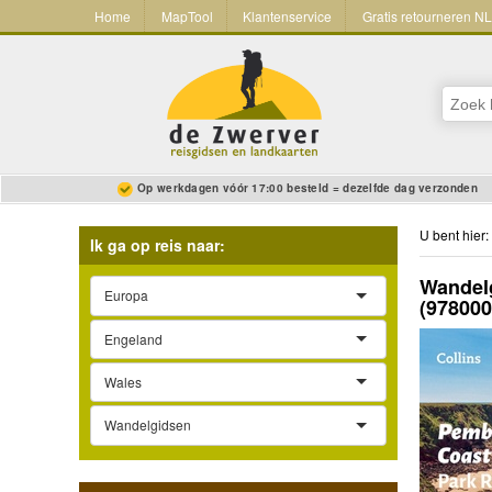
Home
MapTool
Klantenservice
Gratis retourneren N
Op werkdagen vóór 17:00 besteld = dezelfde dag verzonden
U bent hier:
Ik ga op reis naar:
Wandelg
Europa
(97800
Engeland
Wales
Wandelgidsen