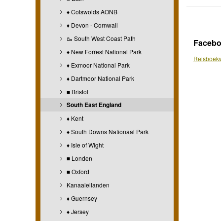
♦ Cotswolds AONB
♦ Devon - Cornwall
🥾 South West Coast Path
Faceb
♦ New Forrest National Park
Reisboekw
♦ Exmoor National Park
♦ Dartmoor National Park
■ Bristol
South East England
♦ Kent
♦ South Downs Nationaal Park
♦ Isle of Wight
■ Londen
■ Oxford
Kanaaleilanden
♦ Guernsey
♦ Jersey