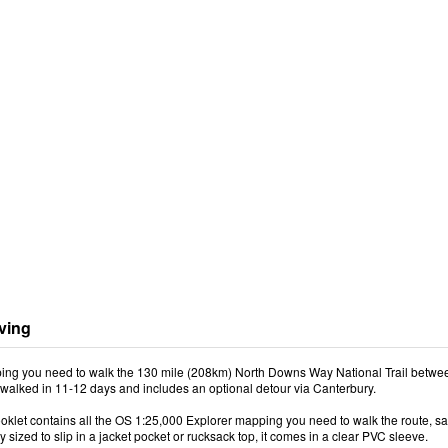
ving
ping you need to walk the 130 mile (208km) North Downs Way National Trail between
 walked in 11-12 days and includes an optional detour via Canterbury.
oklet contains all the OS 1:25,000 Explorer mapping you need to walk the route, s
 sized to slip in a jacket pocket or rucksack top, it comes in a clear PVC sleeve.