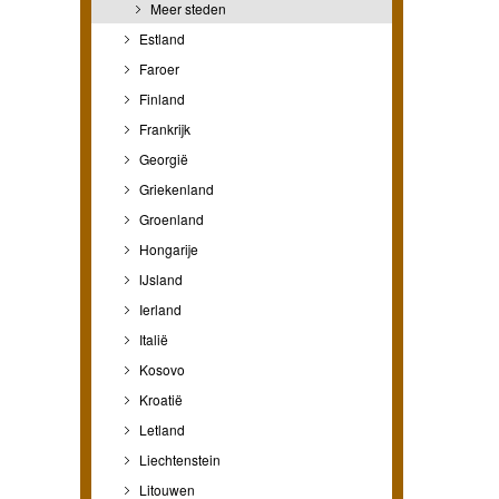
Meer steden
Estland
Faroer
Finland
Frankrijk
Georgië
Griekenland
Groenland
Hongarije
IJsland
Ierland
Italië
Kosovo
Kroatië
Letland
Liechtenstein
Litouwen