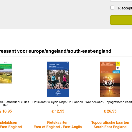
Ik accep
ressant voor europa/engeland/south-east-england
84 Pathfinder Guides
Fietskaart 06 Cycle Maps UK London
Wandelkaart - Topografische kaart
Ber
a
€ 18,95
€ 12,95
€ 26,95
delgidsen
Fietskaarten
Topografische kaarten
East England
East of England - East Anglia
South East England