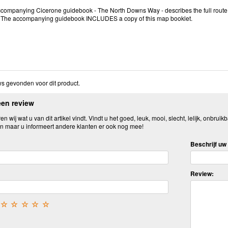
ompanying Cicerone guidebook - The North Downs Way - describes the full route from
. The accompanying guidebook INCLUDES a copy of this map booklet.
s gevonden voor dit product.
een review
n wij wat u van dit artikel vindt. Vindt u het goed, leuk, mooi, slecht, lelijk, onbruikb
n maar u informeert andere klanten er ook nog mee!
Beschrijf uw 
Review:
☆
☆
☆
☆
☆