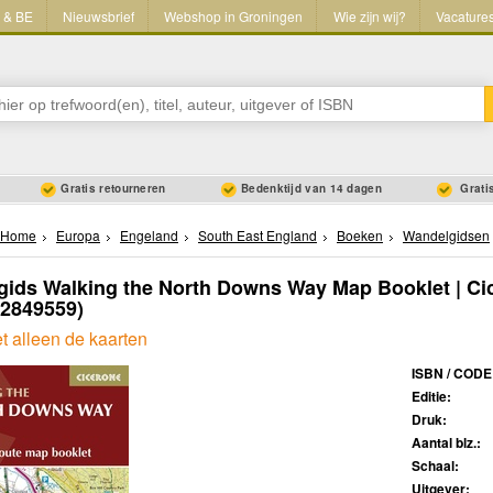
L & BE
Nieuwsbrief
Webshop in Groningen
Wie zijn wij?
Vacature
Gratis retourneren
Bedenktijd van 14 dagen
Gratis
Home
Europa
Engeland
South East England
Boeken
Wandelgidsen
ids Walking the North Downs Way Map Booklet | Ci
52849559)
t alleen de kaarten
ISBN / CODE
Editie:
Druk:
Aantal blz.:
Schaal:
Uitgever: