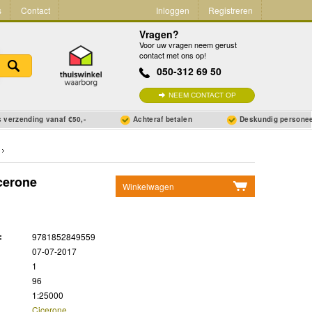
s
Contact
Inloggen
Registreren
Vragen?
Voor uw vragen neem gerust
contact met ons op!
050-312 69 50
NEEM CONTACT OP
 verzending vanaf €50,-
Achteraf betalen
Deskundig persone
cerone
Winkelwagen
Geen items in winkelwagen
Ga naar winkelwagen
:
9781852849559
07-07-2017
1
96
1:25000
Cicerone