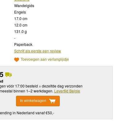
Wandelgids
Engels
17.0 cm
12.0 cm
131.0 g
-
Paperback
Schrijf als eerste een review
Toevoegen aan verlanglijstje
95
ad
en vóór 17:00 besteld = dezelfde dag verzonden
meestal binnen 1–2 werkdagen.
Levertijd Belgie
In winkelwagen
ending in Nederland vanaf €50,-