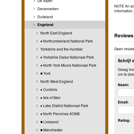
De Alpen
NOTE An acc
Denemarken
information
Duitsland
Engeland
North East England
Reviews
♦ Northumberland National Park
Geen review
Yorkshire and the Humber
♦ Yorkshire Dales Nationaal Park
Schrijf 
♦ North York Moors Nationaal Park
Graag hore
■ York
om te doe
North West England
Naam:
♦ Cumbria
♦ Isle of Man
Email:
♦ Lake District Nationaal Park
♦ North Pennines AONB
Rating:
■ Liverpool
■ Manchester