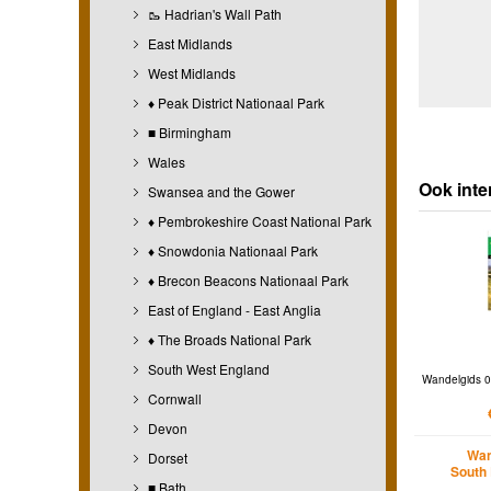
🥾 Hadrian's Wall Path
East Midlands
West Midlands
♦ Peak District Nationaal Park
■ Birmingham
Wales
Ook inte
Swansea and the Gower
♦ Pembrokeshire Coast National Park
♦ Snowdonia Nationaal Park
♦ Brecon Beacons Nationaal Park
East of England - East Anglia
♦ The Broads National Park
South West England
Wandelgids 0
Cornwall
Devon
Wan
Dorset
South 
■ Bath