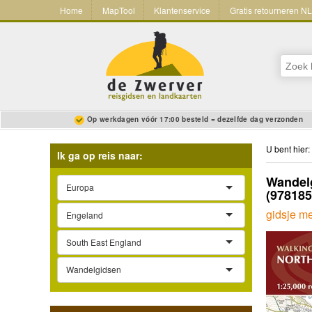
Home
MapTool
Klantenservice
Gratis retourneren N
Op werkdagen vóór 17:00 besteld = dezelfde dag verzonden
U bent hier:
Ik ga op reis naar:
Wandelg
Europa
(97818
gidsje me
Engeland
South East England
Wandelgidsen