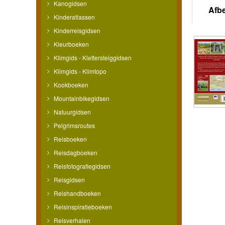
Kanogidsen
Afb
Kinderatlassen
Kinderreisgidsen
Kleurboeken
Klimgids - Klettersteiggidsen
Klimgids - Klimtopo
Kookboeken
Mountainbikegidsen
Natuurgidsen
Pelgrimsroutes
Reisboeken
Reisdagboeken
Reisfotografiegidsen
Reisgidsen
Reishandboeken
Reisinspiratieboeken
Reisverhalen