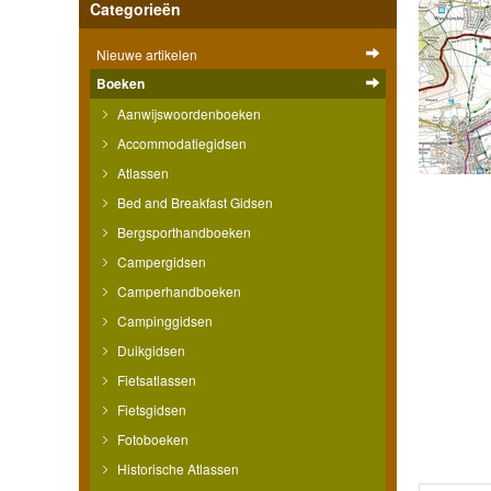
Categorieën
Nieuwe artikelen
Boeken
Aanwijswoordenboeken
Accommodatiegidsen
Atlassen
Bed and Breakfast Gidsen
Bergsporthandboeken
Campergidsen
Camperhandboeken
Campinggidsen
Duikgidsen
Fietsatlassen
Fietsgidsen
Fotoboeken
Historische Atlassen