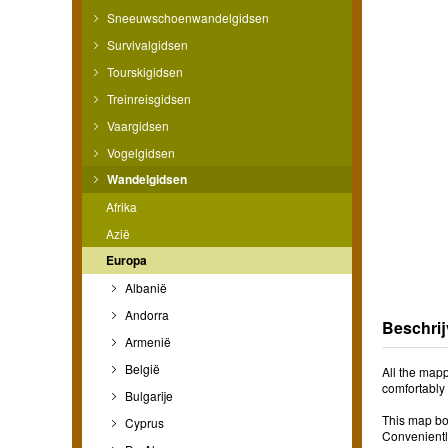
Sneeuwschoenwandelgidsen
Survivalgidsen
Tourskigidsen
Treinreisgidsen
Vaargidsen
Vogelgidsen
Wandelgidsen
Afrika
Azië
Europa
Albanië
Andorra
Beschrij
Armenië
België
All the map
comfortably
Bulgarije
This map bo
Cyprus
Conveniently