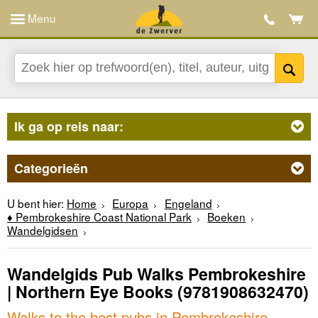
Menu
Ik ga op reis naar:
Categorieën
U bent hier:
Home
Europa
Engeland
♦ Pembrokeshire Coast National Park
Boeken
Wandelgidsen
Wandelgids Pub Walks Pembrokeshire
| Northern Eye Books
(9781908632470)
Walks to the best pubs in Pembrokeshire