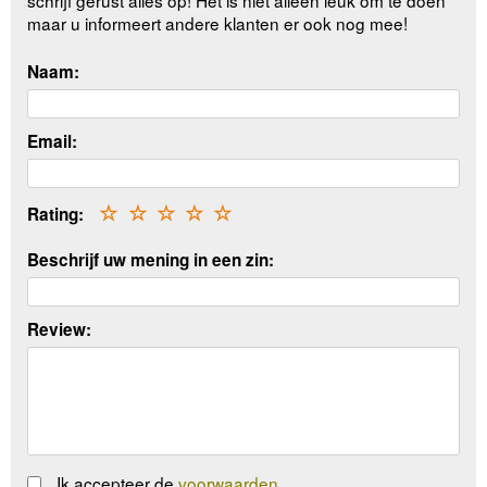
schrijf gerust alles op! Het is niet alleen leuk om te doen
maar u informeert andere klanten er ook nog mee!
Naam:
Email:
Rating:
☆
☆
☆
☆
☆
Beschrijf uw mening in een zin:
Review:
Ik accepteer de
voorwaarden