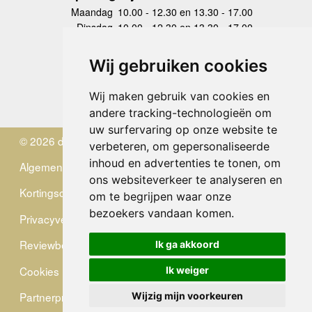
Maandag
10.00 - 12.30 en 13.30 - 17.00
Dinsdag
10.00 - 12.30 en 13.30 - 17.00
Woensdag
10.00 - 12.30 en 13.30 - 17.00
Donderdag
10.00 - 12.30 en 13.30 - 17.00
Wij gebruiken cookies
Vrijdag
10.00 - 12.30 en 13.30 - 17.00
Zaterdag
gesloten
Wij maken gebruik van cookies en
Zondag
gesloten
andere tracking-technologieën om
uw surfervaring op onze website te
© 2026 de Zwerver
verbeteren, om gepersonaliseerde
inhoud en advertenties te tonen, om
Algemene Voorwaarden
ons websiteverkeer te analyseren en
Kortingscode
om te begrijpen waar onze
bezoekers vandaan komen.
Privacyverklaring
Reviewbeleid
Ik ga akkoord
Cookies
Ik weiger
Partnerprogramma
Wijzig mijn voorkeuren