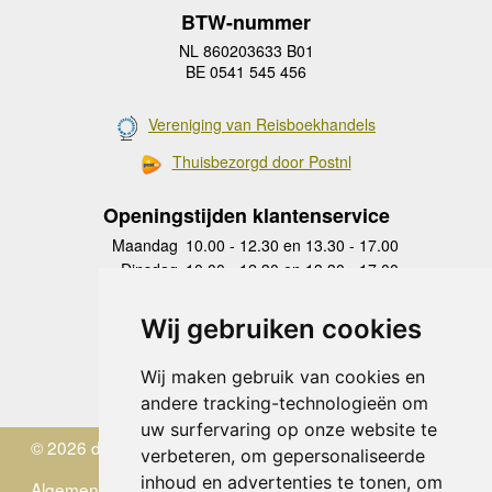
BTW-nummer
NL 860203633 B01
BE 0541 545 456
Vereniging van Reisboekhandels
Thuisbezorgd door Postnl
Openingstijden klantenservice
Maandag
10.00 - 12.30 en 13.30 - 17.00
Dinsdag
10.00 - 12.30 en 13.30 - 17.00
Woensdag
10.00 - 12.30 en 13.30 - 17.00
Donderdag
10.00 - 12.30 en 13.30 - 17.00
Wij gebruiken cookies
Vrijdag
10.00 - 12.30 en 13.30 - 17.00
Zaterdag
gesloten
Wij maken gebruik van cookies en
Zondag
gesloten
andere tracking-technologieën om
uw surfervaring op onze website te
© 2026 de Zwerver
verbeteren, om gepersonaliseerde
inhoud en advertenties te tonen, om
Algemene Voorwaarden