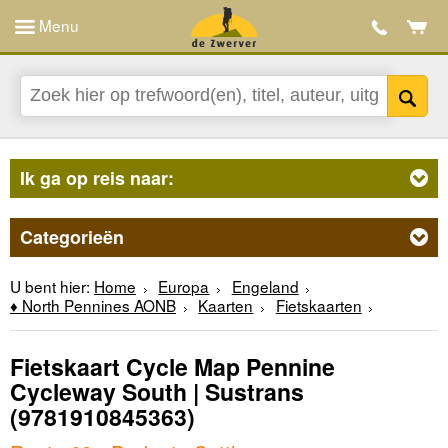
Menu
Ik ga op reis naar:
Categorieën
U bent hier:
Home
Europa
Engeland
♦ North Pennines AONB
Kaarten
Fietskaarten
Fietskaart Cycle Map Pennine
Cycleway South | Sustrans
(9781910845363)