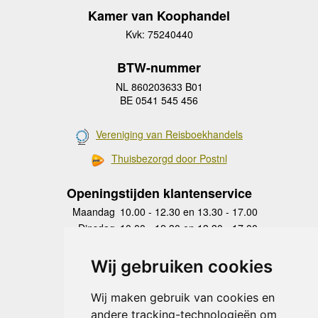
Kamer van Koophandel
Kvk: 75240440
BTW-nummer
NL 860203633 B01
BE 0541 545 456
Vereniging van Reisboekhandels
Thuisbezorgd door Postnl
Openingstijden klantenservice
Maandag
10.00 - 12.30 en 13.30 - 17.00
Dinsdag
10.00 - 12.30 en 13.30 - 17.00
Woensdag
10.00 - 12.30 en 13.30 - 17.00
Donderdag
10.00 - 12.30 en 13.30 - 17.00
Wij gebruiken cookies
Vrijdag
10.00 - 12.30 en 13.30 - 17.00
Zaterdag
gesloten
Wij maken gebruik van cookies en
Zondag
gesloten
andere tracking-technologieën om