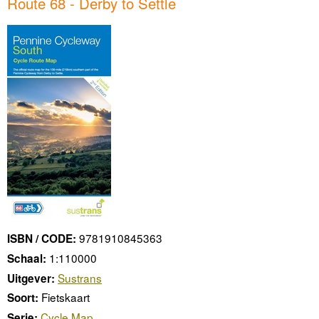
Route 68 - Derby to Settle
9781910845363
ISBN / CODE:
1:110000
Schaal:
Sustrans
Uitgever:
Fietskaart
Soort:
Cycle Map
Serie: