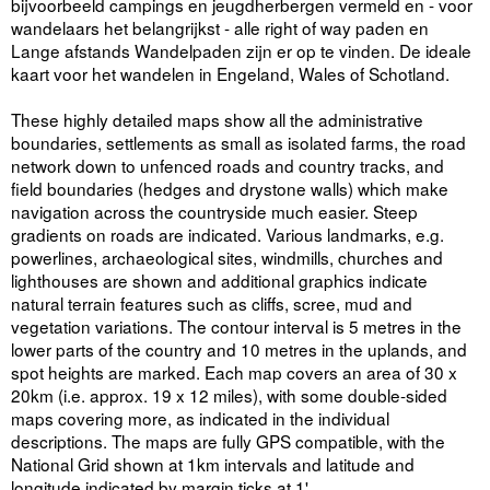
bijvoorbeeld campings en jeugdherbergen vermeld en - voor
wandelaars het belangrijkst - alle right of way paden en
Lange afstands Wandelpaden zijn er op te vinden. De ideale
kaart voor het wandelen in Engeland, Wales of Schotland.
These highly detailed maps show all the administrative
boundaries, settlements as small as isolated farms, the road
network down to unfenced roads and country tracks, and
field boundaries (hedges and drystone walls) which make
navigation across the countryside much easier. Steep
gradients on roads are indicated. Various landmarks, e.g.
powerlines, archaeological sites, windmills, churches and
lighthouses are shown and additional graphics indicate
natural terrain features such as cliffs, scree, mud and
vegetation variations. The contour interval is 5 metres in the
lower parts of the country and 10 metres in the uplands, and
spot heights are marked. Each map covers an area of 30 x
20km (i.e. approx. 19 x 12 miles), with some double-sided
maps covering more, as indicated in the individual
descriptions. The maps are fully GPS compatible, with the
National Grid shown at 1km intervals and latitude and
longitude indicated by margin ticks at 1'.