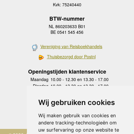
Kvk: 75240440
BTW-nummer
NL 860203633 B01
BE 0541 545 456
Vereniging van Reisboekhandels
Thuisbezorgd door Postnl
Openingstijden klantenservice
Maandag
10.00 - 12.30 en 13.30 - 17.00
Dinsdag
10.00 - 12.30 en 13.30 - 17.00
Woensdag
10.00 - 12.30 en 13.30 - 17.00
Donderdag
10.00 - 12.30 en 13.30 - 17.00
Wij gebruiken cookies
Vrijdag
10.00 - 12.30 en 13.30 - 17.00
Zaterdag
gesloten
Wij maken gebruik van cookies en
Zondag
gesloten
andere tracking-technologieën om
uw surfervaring op onze website te