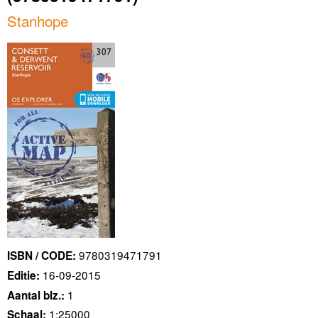
Stanhope
9780319471791
ISBN / CODE:
16-09-2015
Editie:
1
Aantal blz.:
1:25000
Schaal: