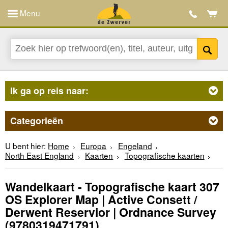
Menu
Ik ga op reis naar:
Categorieën
U bent hier:
Home
Europa
Engeland
North East England
Kaarten
Topografische kaarten
Wandelkaart - Topografische kaart 307
OS Explorer Map | Active Consett /
Derwent Reservior | Ordnance Survey
(9780319471791)