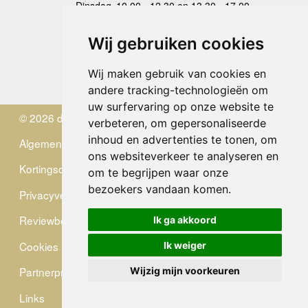
Dinsdag
10.00 - 12.30 en 13.30 - 17.00
Woensdag
10.00 - 12.30 en 13.30 - 17.00
Donderdag
10.00 - 12.30 en 13.30 - 17.00
Wij gebruiken cookies
Vrijdag
10.00 - 12.30 en 13.30 - 17.00
Zaterdag
gesloten
Wij maken gebruik van cookies en
Zondag
gesloten
andere tracking-technologieën om
uw surfervaring op onze website te
© 2026 de Zwerver
verbeteren, om gepersonaliseerde
inhoud en advertenties te tonen, om
Algemene Voorwaarden
ons websiteverkeer te analyseren en
Kortingscode
om te begrijpen waar onze
bezoekers vandaan komen.
Privacyverklaring
Reviewbeleid
Ik ga akkoord
Cookies
Ik weiger
Partnerprogramma
Wijzig mijn voorkeuren
Links