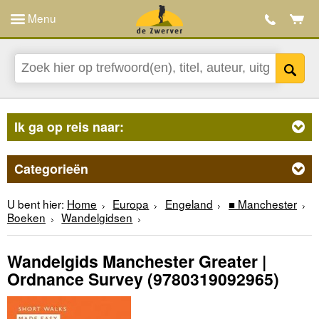
Menu
Ik ga op reis naar:
Categorieën
U bent hier:
Home
Europa
Engeland
■ Manchester
Boeken
Wandelgidsen
Wandelgids Manchester Greater |
Ordnance Survey
(9780319092965)