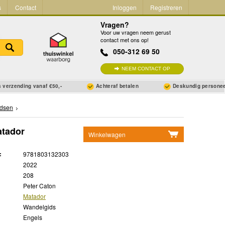
s
Contact
Inloggen
Registreren
Vragen?
Voor uw vragen neem gerust
contact met ons op!
050-312 69 50
NEEM CONTACT OP
 verzending vanaf €50,-
Achteraf betalen
Deskundig persone
dsen
atador
Winkelwagen
Geen items in winkelwagen
:
9781803132303
Ga naar winkelwagen
2022
208
Peter Caton
Matador
Wandelgids
Engels