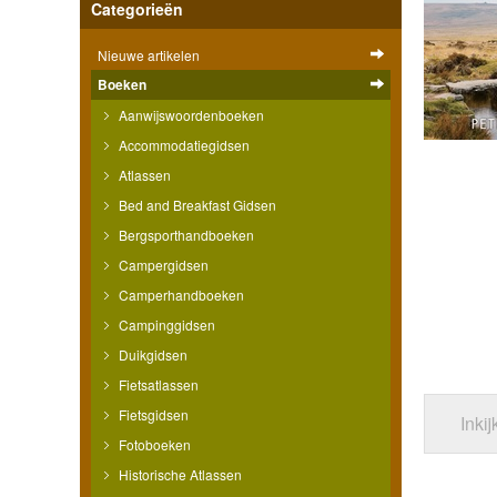
Categorieën
Nieuwe artikelen
Boeken
Aanwijswoordenboeken
Accommodatiegidsen
Atlassen
Bed and Breakfast Gidsen
Bergsporthandboeken
Campergidsen
Camperhandboeken
Campinggidsen
Duikgidsen
Fietsatlassen
Fietsgidsen
Inki
Fotoboeken
Historische Atlassen