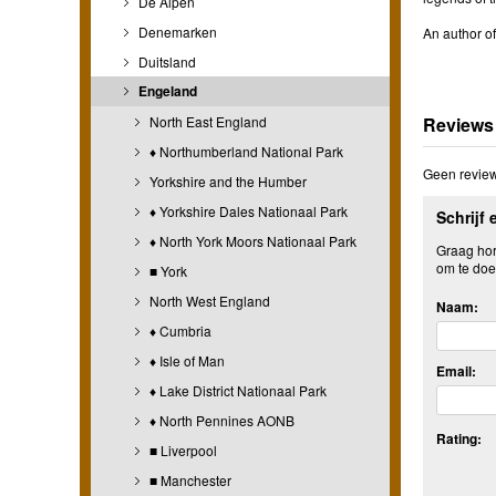
De Alpen
Denemarken
An author o
Duitsland
Engeland
North East England
Reviews
♦ Northumberland National Park
Geen review
Yorkshire and the Humber
♦ Yorkshire Dales Nationaal Park
Schrijf 
♦ North York Moors Nationaal Park
Graag hore
om te doe
■ York
North West England
Naam:
♦ Cumbria
♦ Isle of Man
Email:
♦ Lake District Nationaal Park
♦ North Pennines AONB
Rating:
■ Liverpool
■ Manchester