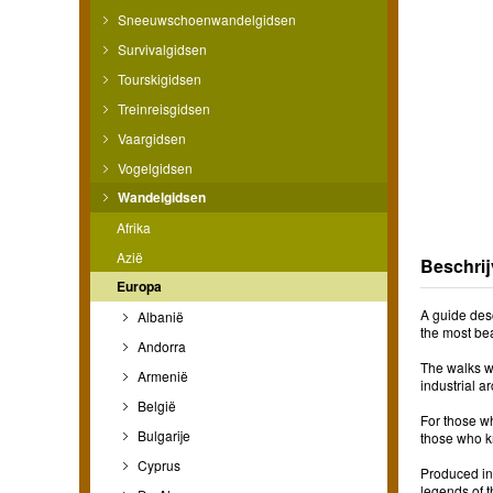
Sneeuwschoenwandelgidsen
Survivalgidsen
Tourskigidsen
Treinreisgidsen
Vaargidsen
Vogelgidsen
Wandelgidsen
Afrika
Azië
Beschrij
Europa
A guide desc
Albanië
the most bea
Andorra
The walks wi
Armenië
industrial a
België
For those wh
Bulgarije
those who kn
Cyprus
Produced in
legends of 