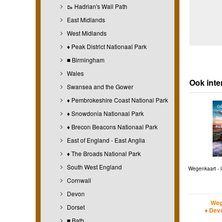
🥾 Hadrian's Wall Path
East Midlands
West Midlands
♦ Peak District Nationaal Park
■ Birmingham
Wales
Ook inte
Swansea and the Gower
♦ Pembrokeshire Coast National Park
♦ Snowdonia Nationaal Park
♦ Brecon Beacons Nationaal Park
East of England - East Anglia
♦ The Broads National Park
South West England
Wegenkaart - l
Cornwall
Devon
Weg
Dorset
♦ Dev
■ Bath