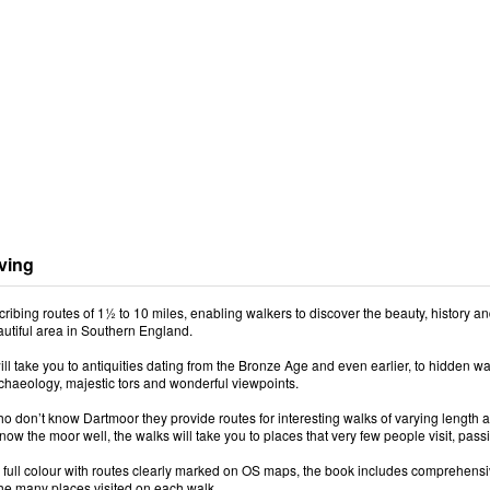
ving
ribing routes of 1½ to 10 miles, enabling walkers to discover the beauty, history 
utiful area in Southern England.
ll take you to antiquities dating from the Bronze Age and even earlier, to hidden 
rchaeology, majestic tors and wonderful viewpoints.
o don’t know Dartmoor they provide routes for interesting walks of varying length and d
ow the moor well, the walks will take you to places that very few people visit, pass
 full colour with routes clearly marked on OS maps, the book includes comprehensi
the many places visited on each walk.