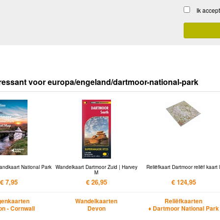
Ik accep
ressant voor europa/engeland/dartmoor-national-park
andkaart National Park
Wandelkaart Dartmoor Zuid | Harvey
Reliëfkaart Dartmoor reliëf kaart l
M
€ 7,95
€ 26,95
€ 124,95
enkaarten
Wandelkaarten
Reliëfkaarten
on - Cornwall
Devon
♦ Dartmoor National Park