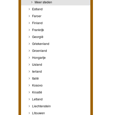
Meer steden
Estland
Faroer
Finland
Frankrijk
Georgië
Griekenland
Groenland
Hongarije
IJsland
Ierland
Italië
Kosovo
Kroatië
Letland
Liechtenstein
Litouwen