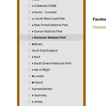
♦ Cotswolds AONB
♦ Devon - Cornwall
🥾 South West Coast Path
Faceb
♦ New Forrest National Park
Reisboekw
♦ Exmoor National Park
♦ Dartmoor National Park
■ Bristol
South East England
♦ Kent
♦ South Downs Nationaal Park
♦ Isle of Wight
■ Londen
■ Oxford
Kanaaleilanden
♦ Guernsey
♦ Jersey