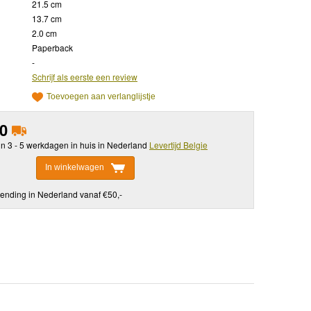
21.5 cm
13.7 cm
2.0 cm
Paperback
-
Schrijf als eerste een review
Toevoegen aan verlanglijstje
50
in 3 - 5 werkdagen in huis in Nederland
Levertijd Belgie
In winkelwagen
ending in Nederland vanaf €50,-