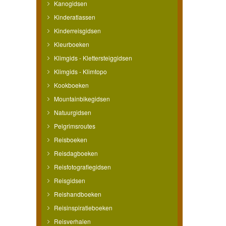
Kanogidsen
Kinderatlassen
Kinderreisgidsen
Kleurboeken
Klimgids - Klettersteiggidsen
Klimgids - Klimtopo
Kookboeken
Mountainbikegidsen
Natuurgidsen
Pelgrimsroutes
Reisboeken
Reisdagboeken
Reisfotografiegidsen
Reisgidsen
Reishandboeken
Reisinspiratieboeken
Reisverhalen