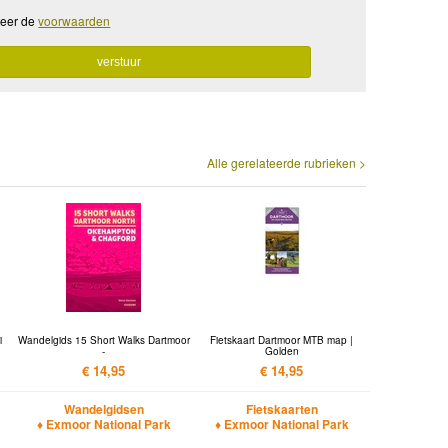
teer de
voorwaarden
Alle gerelateerde rubrieken >
i
Wandelgids 15 Short Walks Dartmoor
Fietskaart Dartmoor MTB map |
-
Golden
€ 14,95
€ 14,95
Wandelgidsen
Fietskaarten
♦ Exmoor National Park
♦ Exmoor National Park