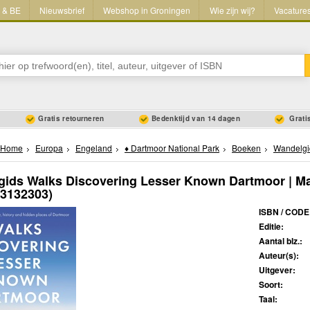
L & BE
Nieuwsbrief
Webshop in Groningen
Wie zijn wij?
Vacature
Gratis retourneren
Bedenktijd van 14 dagen
Gratis
Home
Europa
Engeland
♦ Dartmoor National Park
Boeken
Wandelgi
ids Walks Discovering Lesser Known Dartmoor | M
03132303)
ISBN / CODE
Editie:
Aantal blz.:
Auteur(s):
Uitgever:
Soort:
Taal: