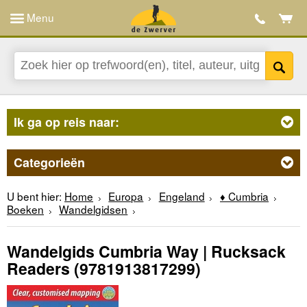
Menu
Ik ga op reis naar:
Categorieën
U bent hier:
Home
Europa
Engeland
♦ Cumbria
Boeken
Wandelgidsen
Wandelgids Cumbria Way | Rucksack
Readers
(9781913817299)