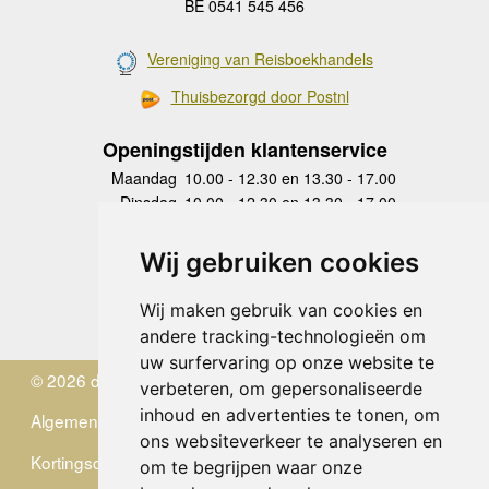
BE 0541 545 456
Vereniging van Reisboekhandels
Thuisbezorgd door Postnl
Openingstijden klantenservice
Maandag
10.00 - 12.30 en 13.30 - 17.00
Dinsdag
10.00 - 12.30 en 13.30 - 17.00
Woensdag
10.00 - 12.30 en 13.30 - 17.00
Donderdag
10.00 - 12.30 en 13.30 - 17.00
Wij gebruiken cookies
Vrijdag
10.00 - 12.30 en 13.30 - 17.00
Zaterdag
gesloten
Wij maken gebruik van cookies en
Zondag
gesloten
andere tracking-technologieën om
uw surfervaring op onze website te
© 2026 de Zwerver
verbeteren, om gepersonaliseerde
inhoud en advertenties te tonen, om
Algemene Voorwaarden
ons websiteverkeer te analyseren en
Kortingscode
om te begrijpen waar onze