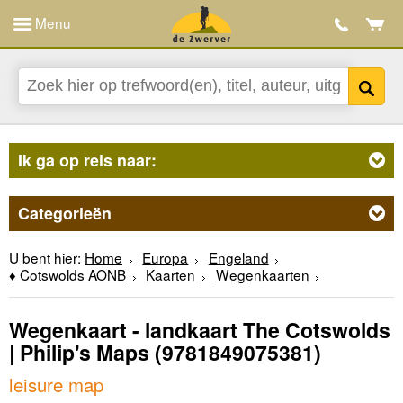
Menu
Ik ga op reis naar:
Categorieën
U bent hier:
Home
Europa
Engeland
♦ Cotswolds AONB
Kaarten
Wegenkaarten
Wegenkaart - landkaart The Cotswolds
| Philip's Maps
(9781849075381)
leisure map