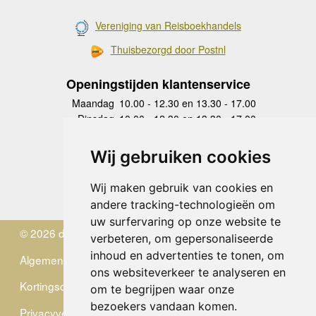
Vereniging van Reisboekhandels
Thuisbezorgd door Postnl
Openingstijden klantenservice
Maandag
10.00 - 12.30 en 13.30 - 17.00
Dinsdag
10.00 - 12.30 en 13.30 - 17.00
Woensdag
10.00 - 12.30 en 13.30 - 17.00
Donderdag
10.00 - 12.30 en 13.30 - 17.00
Wij gebruiken cookies
Vrijdag
10.00 - 12.30 en 13.30 - 17.00
Zaterdag
gesloten
Wij maken gebruik van cookies en
Zondag
gesloten
andere tracking-technologieën om
uw surfervaring op onze website te
© 2026 de Zwerver
verbeteren, om gepersonaliseerde
inhoud en advertenties te tonen, om
Algemene Voorwaarden
ons websiteverkeer te analyseren en
Kortingscode
om te begrijpen waar onze
bezoekers vandaan komen.
Privacyverklaring