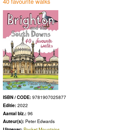
40 favourite walks
9781907025877
ISBN / CODE:
2022
Editie:
96
Aantal blz.:
Peter Edwards
Auteur(s):
Pocket Mountains
Uitgever: