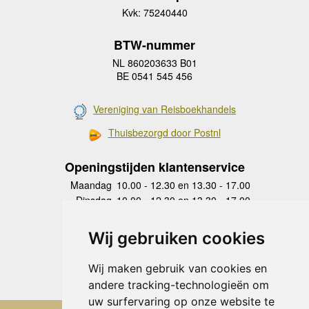
Kvk: 75240440
BTW-nummer
NL 860203633 B01
BE 0541 545 456
Vereniging van Reisboekhandels
Thuisbezorgd door Postnl
Openingstijden klantenservice
Maandag
10.00 - 12.30 en 13.30 - 17.00
Dinsdag
10.00 - 12.30 en 13.30 - 17.00
Woensdag
10.00 - 12.30 en 13.30 - 17.00
Donderdag
10.00 - 12.30 en 13.30 - 17.00
Wij gebruiken cookies
Vrijdag
10.00 - 12.30 en 13.30 - 17.00
Zaterdag
gesloten
Wij maken gebruik van cookies en
Zondag
gesloten
andere tracking-technologieën om
uw surfervaring op onze website te