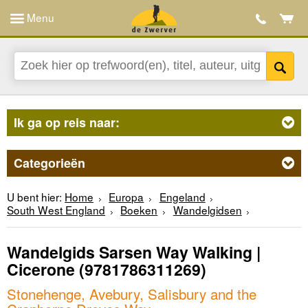
Menu
Ik ga op reis naar:
Categorieën
U bent hier:
Home
Europa
Engeland
South West England
Boeken
Wandelgidsen
Wandelgids Sarsen Way Walking |
Cicerone
(9781786311269)
Stonehenge, Avebury, Salisbury and the