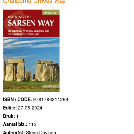
Cranborne Droves Way
9781786311269
ISBN / CODE:
27-05-2024
Editie:
1
Druk:
112
Aantal blz.:
Steve Davison
Auteur(s):