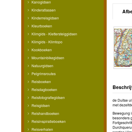
Kanogidsen
Kinderatlassen
Afb
Kinderreisgidsen
Kleurboeken
Klimgids - Klettersteiggidsen
Klimgids - Klimtopo
Kookboeken
Mountainbikegidsen
Natuurgidsen
Pelgrimsroutes
Reisboeken
Beschrij
Reisdagboeken
Reisfotografiegidsen
de Duitse u
met dezelfde
Reisgidsen
Bewegung in
Reishandboeken
besonders g
Reisinspiratieboeken
Fortgeschri
Durchquerun
Reisverhalen
werden Hinw