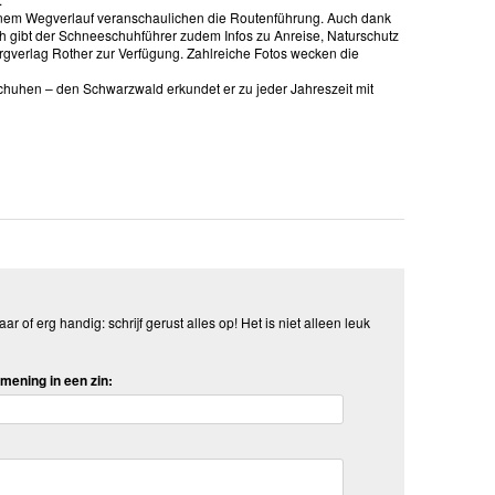
genem Wegverlauf veranschaulichen die Routenführung. Auch dank
h gibt der Schneeschuhführer zudem Infos zu Anreise, Naturschutz
verlag Rother zur Verfügung. Zahlreiche Fotos wecken die
chuhen – den Schwarzwald erkundet er zu jeder Jahreszeit mit
aar of erg handig: schrijf gerust alles op! Het is niet alleen leuk
mening in een zin: