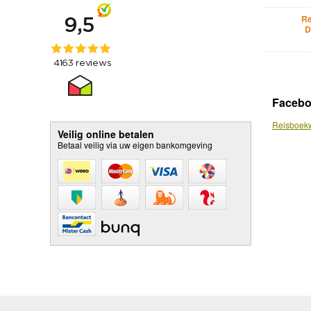
Re
D
Faceb
Reisboekw
Veilig online betalen
Betaal veilig via uw eigen bankomgeving