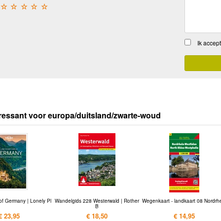
☆
☆
☆
☆
☆
Ik accep
ressant voor europa/duitsland/zwarte-woud
of Germany | Lonely Pl
Wandelgids 228 Westerwald | Rother
Wegenkaart - landkaart 08 Nordrh
B
€ 23,95
€ 18,50
€ 14,95