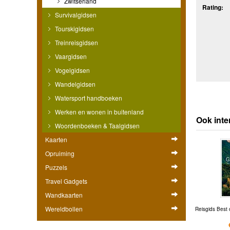
Zwitserland
Rating:
Survivalgidsen
Tourskigidsen
Treinreisgidsen
Vaargidsen
Vogelgidsen
Wandelgidsen
Watersport handboeken
Werken en wonen in buitenland
Ook inte
Woordenboeken & Taalgidsen
Kaarten
Opruiming
Puzzels
Travel Gadgets
Wandkaarten
Wereldbollen
Reisgids Best 