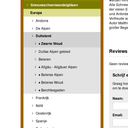
Alle Schnee
Sneeuwschoenwandelgidsen
der vielen 
Europa
und Anforde
Vorfreude au
Andorra
Autor Matth
großer Bege
De Alpen
Duitsland
♦ Zwarte Woud
Reviews
Duitse Alpen gebied
Beieren
Geen review
♦ Allgäu - Allgäuer Alpen
♦ Beierse Alpen
Schrijf 
♦ Beierse Woud
Graag hore
om te doe
♦ Berchtesgaden
Frankrijk
Naam:
Italië
Oostenrijk
Email:
Spanje