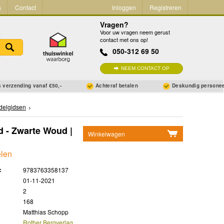
s
Contact
Inloggen
Registreren
Vragen?
Voor uw vragen neem gerust
contact met ons op!
050-312 69 50
NEEM CONTACT OP
 verzending vanaf €50,-
Achteraf betalen
Deskundig persone
elgidsen
- Zwarte Woud |
Winkelwagen
Geen items in winkelwagen
len
Ga naar winkelwagen
:
9783763358137
01-11-2021
2
168
Matthias Schopp
Rother Bergverlag