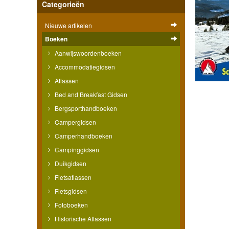
Categorieën
Nieuwe artikelen
Boeken
Aanwijswoordenboeken
Accommodatiegidsen
Atlassen
Bed and Breakfast Gidsen
Bergsporthandboeken
Campergidsen
Camperhandboeken
Campinggidsen
Duikgidsen
Fietsatlassen
Fietsgidsen
Fotoboeken
Historische Atlassen