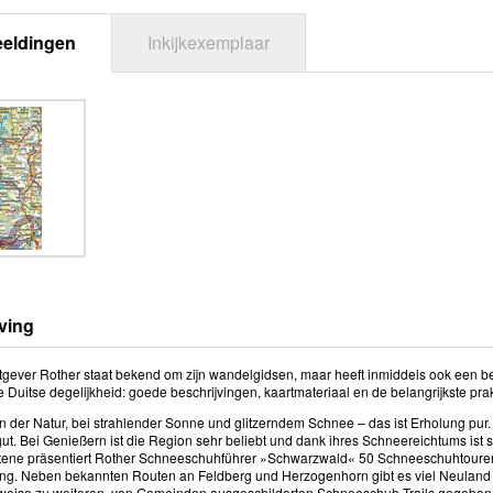
eeldingen
Inkijkexemplaar
ving
itgever Rother staat bekend om zijn wandelgidsen, maar heeft inmiddels ook een b
 Duitse degelijkheid: goede beschrijvingen, kaartmateriaal en de belangrijkste prak
 der Natur, bei strahlender Sonne und glitzerndem Schnee – das ist Erholung pur.
ut. Bei Genießern ist die Region sehr beliebt und dank ihres Schneereichtums ist 
ttene präsentiert Rother Schneeschuhführer »Schwarzwald« 50 Schneeschuhtour
g. Neben bekannten Routen an Feldberg und Herzogenhorn gibt es viel Neuland 
eise zu weiteren, von Gemeinden ausgeschilderten Schneeschuh-Trails gegeben