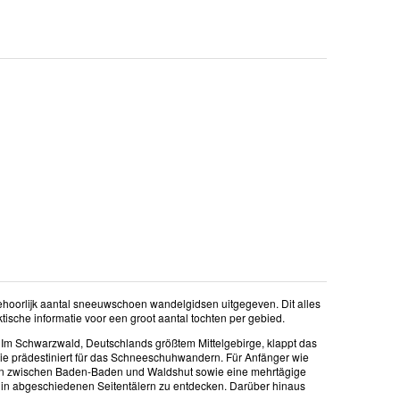
ehoorlijk aantal sneeuwschoen wandelgidsen uitgegeven. Dit alles
tische informatie voor een groot aantal tochten per gebied.
 Im Schwarzwald, Deutschlands größtem Mittelgebirge, klappt das
sie prädestiniert für das Schneeschuhwandern. Für Anfänger wie
en zwischen Baden-Baden und Waldshut sowie eine mehrtägige
in abgeschiedenen Seitentälern zu entdecken. Darüber hinaus
.