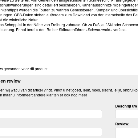
schuhwanderungen sind detailliert beschrieben, Kartenausschnitte mit eingetra
Einkehrtipps werden die Touren zu wahren Genusstouren. Kompakt und übersichtlic
rungen. GPS-Daten stehen außerdem zum Download von der Internetseite des Berg
f die winterliche Natur.
ias Schopp ist in der Nähe von Freiburg zuhause. Ob zu Fuß, auf Ski oder Schnees
isterung. Er hat bereits den Rother Skitourenführer »Schwarzwald« verfasst.
s gevonden voor dit product.
een review
n wij wat u van dit artikel vindt. Vindt u het goed, leuk, mooi, slecht, lelijk, onbruikb
n maar u informeert andere klanten er ook nog mee!
Beschrijf uw 
Review: