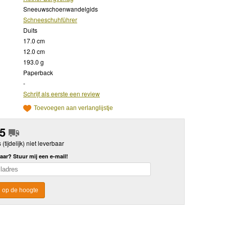
Sneeuwschoenwandelgids
Schneeschuhführer
Duits
17.0 cm
12.0 cm
193.0 g
Paperback
-
Schrijf als eerste een review
Toevoegen aan verlanglijstje
95
s (tijdelijk) niet leverbaar
aar? Stuur mij een e-mail!
 op de hoogte