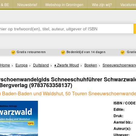
L & BE
Nieuwsbrief
Webshop in Groningen
Wie zijn wij?
Vacature
Gratis retourneren
Bedenktijd van 14 dagen
Gratis
Home
Europa
Duitsland
♦ Zwarte Woud
Boeken
Sneeuwschoenwand
schoenwandelgids Schneeschuhführer Schwarzwald 
Bergverlag
(9783763358137)
n Baden-Baden und Waldshut, 50 Touren Sneeuwschoenwande
ISBN / CODE
Editie:
Druk:
Aantal blz.:
Auteur(s):
Uitgever: