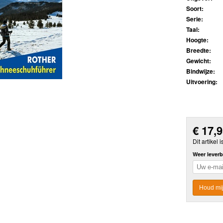
Soort:
Serie:
Taal:
Hoogte:
Breedte:
Gewicht:
Bindwijze:
Uitvoering:
€
17,
Dit artikel i
Weer leverb
Houd mij