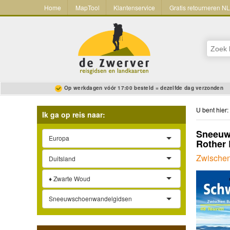
Home
MapTool
Klantenservice
Gratis retourneren N
Op werkdagen vóór 17:00 besteld = dezelfde dag verzonden
U bent hier:
Ik ga op reis naar:
Sneeuw
Europa
Rother 
Zwische
Duitsland
♦ Zwarte Woud
Sneeuwschoenwandelgidsen