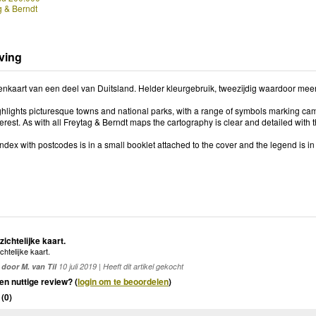
g & Berndt
ving
aart van een deel van Duitsland. Helder kleurgebruik, tweezijdig waardoor meer ge
hlights picturesque towns and national parks, with a range of symbols marking ca
terest. As with all Freytag & Berndt maps the cartography is clear and detailed with 
 index with postcodes is in a small booklet attached to the cover and the legend is 
ichtelijke kaart.
htelijke kaart.
door M. van Til
10 juli 2019 | Heeft dit artikel gekocht
en nuttige review? (
login om te beoordelen
)
(
0
)