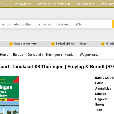
L & BE
Nieuwsbrief
Webshop in Groningen
Wie zijn wij?
Vacature
Gratis retourneren
Bedenktijd van 14 dagen
Gratis
Home
Europa
Duitsland
Thüringen
Kaarten
Wegenkaarten
art - landkaart 06 Thüringen | Freytag & Berndt
(97
ISBN / CODE
Editie:
Aantal blz.:
Schaal:
Uitgever:
Soort:
Taal: