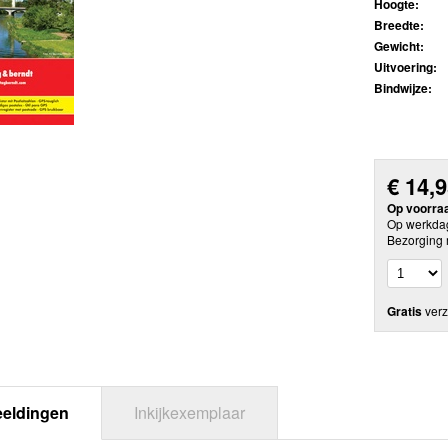
Hoogte:
Breedte:
Gewicht:
Uitvoering:
Bindwijze:
€
14,
Op voorra
Op werkdag
Bezorging 
Gratis
verz
eeldingen
Inkijkexemplaar