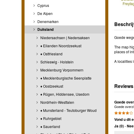
Freyta
Cyprus
De Alpen
Denemarken
Beschrij
Duitsland
Goede wegenk
Niedersachsen | Nedersaksen
♦ Eilanden Noordzeekust
The map hig
places of in
♦ Ostfriesland
A localities
Schleswig - Holstein
Mecklenburg Vorpommern
♦ Mecklenburgische Seenplatte
Reviews
♦ Oostzeekust
♦ Rügen, Hiddensee, Usedom
Goede overz
Nordrhein-Westfalen
Goede overzic
♦ Munsterland - Teutoburger Woud
♦ Ruhrgebiet
Vond u dit e
Ja (
0
)
-
Nee 
♦ Sauerland