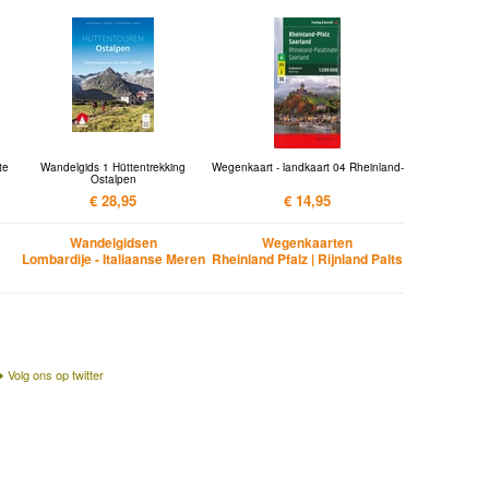
te
Wandelgids 1 Hüttentrekking
Wegenkaart - landkaart 04 Rheinland-
Ostalpen
€ 28,95
€ 14,95
Wandelgidsen
Wegenkaarten
Lombardije - Italiaanse Meren
Rheinland Pfalz | Rijnland Palts
Volg ons op twitter