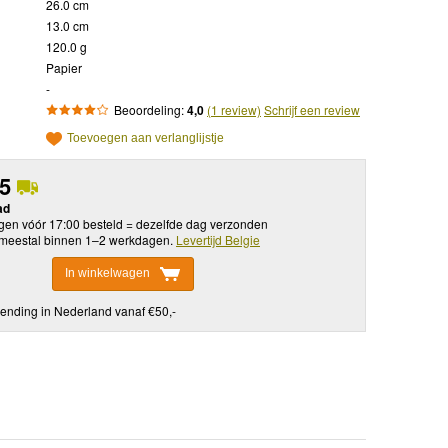
26.0 cm
13.0 cm
120.0 g
Papier
-
Beoordeling:
4,0
(1 review)
Schrijf een review
Toevoegen aan verlanglijstje
95
ad
en vóór 17:00 besteld = dezelfde dag verzonden
meestal binnen 1–2 werkdagen.
Levertijd Belgie
In winkelwagen
ending in Nederland vanaf €50,-