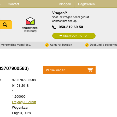
s
Contact
Inloggen
Registreren
Vragen?
Voor uw vragen neem gerust
contact met ons op!
050-312 69 50
NEEM CONTACT OP
 verzending vanaf €50,-
Achteraf betalen
Deskundig persone
83707900583)
Winkelwagen
Geen items in winkelwagen
:
9783707900583
Ga naar winkelwagen
01-01-2018
1
1:200000
Freytag & Berndt
Wegenkaart
Engels, Duits