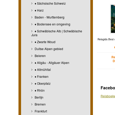
♦ Sächsische Schweiz
♦ Harz
Baden - Wurttemberg
♦ Bodensee en omgeving
♦ Schwäbische Alb | Schwäbische
Jura
Reisgids Best 
♦ Zwarte Woud
Duitse Alpen gebied
Beieren
Re
D
♦ Allgäu - Allgäuer Alpen
♦ Altmühltal
♦ Franken
♦ Oberpfalz
Faceb
♦ Rhön
Reisboekw
Berlijn
Bremen
Frankfurt