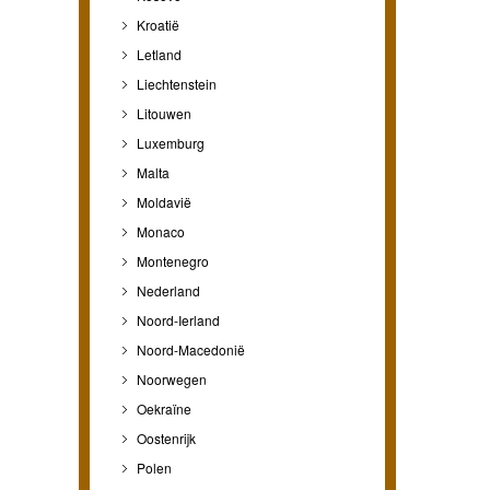
Kroatië
Letland
Liechtenstein
Litouwen
Luxemburg
Malta
Moldavië
Monaco
Montenegro
Nederland
Noord-Ierland
Noord-Macedonië
Noorwegen
Oekraïne
Oostenrijk
Polen