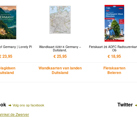
of Germany | Lonely Pl
Wandkaart 02814 Germany –
Fietskaart 26 ADFC Radtourenkar
Duitsland,
Ob
€ 23,95
€ 25,95
€ 18,95
isgidsen
Wandkaarten van landen
Fietskaarten
uitsland
Duitsland
Beieren
ook
Twitter
Volg ons op facebook
inkel de Zwerver