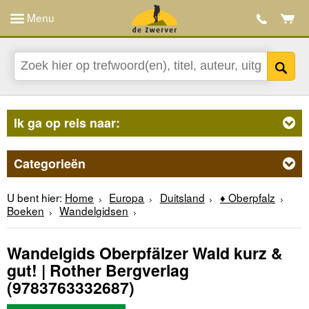
Menu
Ik ga op reis naar:
Categorieën
U bent hier:
Home
Europa
Duitsland
♦ Oberpfalz
Boeken
Wandelgidsen
Wandelgids Oberpfälzer Wald kurz &
gut! | Rother Bergverlag
(9783763332687)