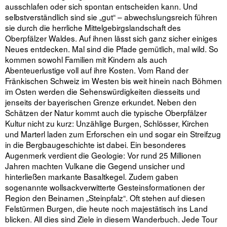
ausschlafen oder sich spontan entscheiden kann. Und
selbstverständlich sind sie „gut“ – abwechslungsreich führen
sie durch die herrliche Mittelgebirgslandschaft des
Oberpfälzer Waldes. Auf ihnen lässt sich ganz sicher einiges
Neues entdecken. Mal sind die Pfade gemütlich, mal wild. So
kommen sowohl Familien mit Kindern als auch
Abenteuerlustige voll auf ihre Kosten. Vom Rand der
Fränkischen Schweiz im Westen bis weit hinein nach Böhmen
im Osten werden die Sehenswürdigkeiten diesseits und
jenseits der bayerischen Grenze erkundet. Neben den
Schätzen der Natur kommt auch die typische Oberpfälzer
Kultur nicht zu kurz: Unzählige Burgen, Schlösser, Kirchen
und Marterl laden zum Erforschen ein und sogar ein Streifzug
in die Bergbaugeschichte ist dabei. Ein besonderes
Augenmerk verdient die Geologie: Vor rund 25 Millionen
Jahren machten Vulkane die Gegend unsicher und
hinterließen markante Basaltkegel. Zudem gaben
sogenannte wollsackverwitterte Gesteinsformationen der
Region den Beinamen „Steinpfalz“. Oft stehen auf diesen
Felstürmen Burgen, die heute noch majestätisch ins Land
blicken. All dies sind Ziele in diesem Wanderbuch. Jede Tour