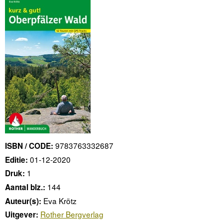
9783763332687
ISBN / CODE:
01-12-2020
Editie:
1
Druk:
144
Aantal blz.:
Eva Krötz
Auteur(s):
Rother Bergverlag
Uitgever: