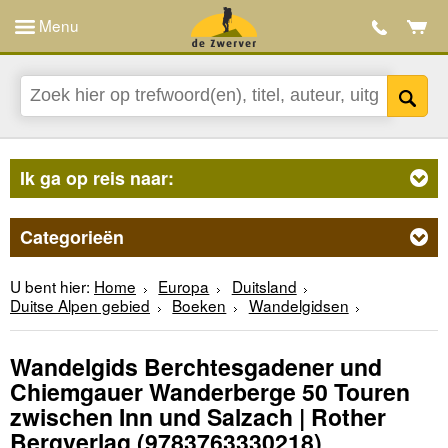
Menu
Ik ga op reis naar:
Categorieën
U bent hier:
Home
Europa
Duitsland
Duitse Alpen gebied
Boeken
Wandelgidsen
Wandelgids Berchtesgadener und
Chiemgauer Wanderberge 50 Touren
zwischen Inn und Salzach | Rother
Bergverlag
(9783763330218)