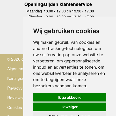
Openingstijden klantenservice
Maandag
10.00 - 12.30 en 13.30 - 17.00
Dinsdag
10.00 - 12.30 en 13.30 - 17.00
Woensdag
10.00 - 12.30 en 13.30 - 17.00
Donderdag
10.00 - 12.30 en 13.30 - 17.00
Wij gebruiken cookies
Vrijdag
10.00 - 12.30 en 13.30 - 17.00
Zaterdag
gesloten
Wij maken gebruik van cookies en
Zondag
gesloten
andere tracking-technologieën om
uw surfervaring op onze website te
© 2026 de Zwerver
verbeteren, om gepersonaliseerde
inhoud en advertenties te tonen, om
Algemene Voorwaarden
ons websiteverkeer te analyseren en
Kortingscode
om te begrijpen waar onze
bezoekers vandaan komen.
Privacyverklaring
Reviewbeleid
Ik ga akkoord
Cookies
Ik weiger