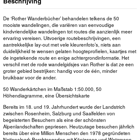
Beschrijving
De ‘Rother Wanderbücher’ behandelen telkens de 50
mooiste wandelingen, die variëren van eenvoudige
kindvriendelijke wandelingen tot routes die aanzienlijk meer
ervaring vereisen. Uitvoerige routebeschrijvingen, een
aantrekkelijke lay-out met vele kleurenfoto’s, niets aan
duidelijkheid te wensen gelaten hoogteprofielen, kaartjes met
de ingetekende route en enige achtergrondinformatie. Het
verschil met de rode wandelgidsjes van Rother is dat ze een
groter gebied bestrijken: handig voor de één, minder
bruikbaar voor de ander.
50 Wanderkärtchen im Maßstab 1:50.000, 50
Höhendiagramme, eine Übersichtskarte
Bereits im 18. und 19. Jahrhundert wurde der Landstrich
zwischen Rosenheim, Salzburg und Saalfelden von
begeisterten Besuchern als eine der schönsten
Alpenlandschaften gepriesen. Heutzutage besuchen jährlich
bereits über eine Million Menschen den 1978 gegründeten
Nationalpark Berchtesgaden mit Königssee und Watzmann.