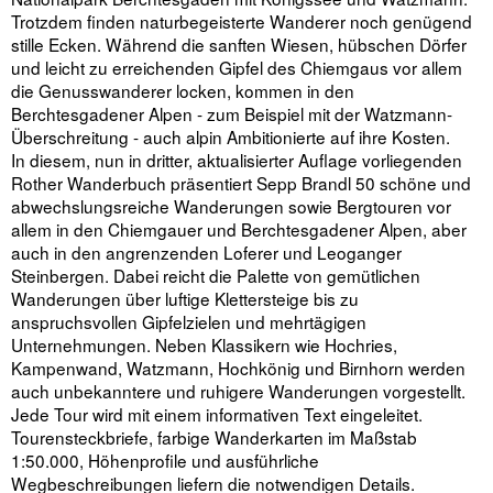
Trotzdem finden naturbegeisterte Wanderer noch genügend
stille Ecken. Während die sanften Wiesen, hübschen Dörfer
und leicht zu erreichenden Gipfel des Chiemgaus vor allem
die Genusswanderer locken, kommen in den
Berchtesgadener Alpen - zum Beispiel mit der Watzmann-
Überschreitung - auch alpin Ambitionierte auf ihre Kosten.
In diesem, nun in dritter, aktualisierter Auflage vorliegenden
Rother Wanderbuch präsentiert Sepp Brandl 50 schöne und
abwechslungsreiche Wanderungen sowie Bergtouren vor
allem in den Chiemgauer und Berchtesgadener Alpen, aber
auch in den angrenzenden Loferer und Leoganger
Steinbergen. Dabei reicht die Palette von gemütlichen
Wanderungen über luftige Klettersteige bis zu
anspruchsvollen Gipfelzielen und mehrtägigen
Unternehmungen. Neben Klassikern wie Hochries,
Kampenwand, Watzmann, Hochkönig und Birnhorn werden
auch unbekanntere und ruhigere Wanderungen vorgestellt.
Jede Tour wird mit einem informativen Text eingeleitet.
Tourensteckbriefe, farbige Wanderkarten im Maßstab
1:50.000, Höhenprofile und ausführliche
Wegbeschreibungen liefern die notwendigen Details.