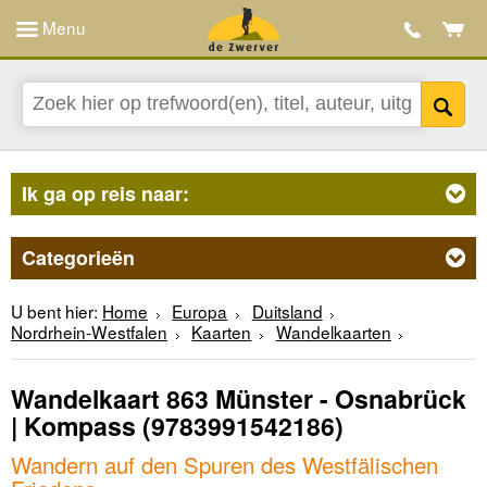
Menu
Ik ga op reis naar:
Categorieën
U bent hier:
Home
Europa
Duitsland
Nordrhein-Westfalen
Kaarten
Wandelkaarten
Wandelkaart 863 Münster - Osnabrück
| Kompass
(9783991542186)
Wandern auf den Spuren des Westfälischen