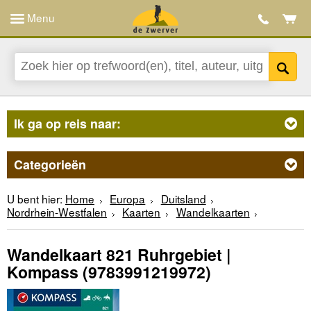
Menu
Ik ga op reis naar:
Categorieën
U bent hier:
Home
Europa
Duitsland
Nordrhein-Westfalen
Kaarten
Wandelkaarten
Wandelkaart 821 Ruhrgebiet |
Kompass
(9783991219972)