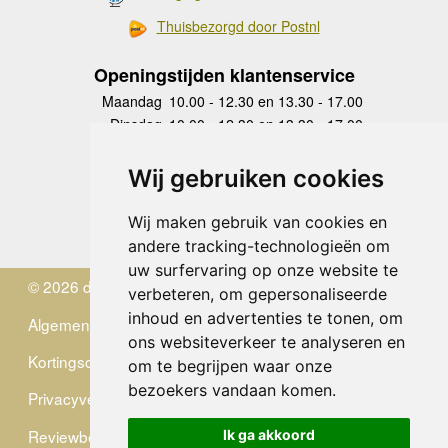
Thuisbezorgd door Postnl
Openingstijden klantenservice
Maandag
10.00 - 12.30 en 13.30 - 17.00
Dinsdag
10.00 - 12.30 en 13.30 - 17.00
Woensdag
10.00 - 12.30 en 13.30 - 17.00
Donderdag
10.00 - 12.30 en 13.30 - 17.00
Wij gebruiken cookies
Vrijdag
10.00 - 12.30 en 13.30 - 17.00
Zaterdag
gesloten
Wij maken gebruik van cookies en
Zondag
gesloten
andere tracking-technologieën om
uw surfervaring op onze website te
© 2026 de Zwerver
verbeteren, om gepersonaliseerde
inhoud en advertenties te tonen, om
Algemene Voorwaarden
ons websiteverkeer te analyseren en
Kortingscode
om te begrijpen waar onze
bezoekers vandaan komen.
Privacyverklaring
Reviewbeleid
Ik ga akkoord