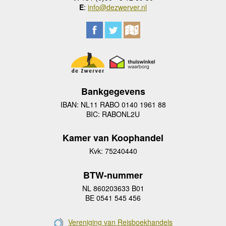
E
:
info@dezwerver.nl
Bankgegevens
IBAN: NL11 RABO 0140 1961 88
BIC: RABONL2U
Kamer van Koophandel
Kvk: 75240440
BTW-nummer
NL 860203633 B01
BE 0541 545 456
Vereniging van Reisboekhandels