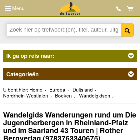
Menu
Ik ga op reis naar:
Categorieën
U bent hier:
Home
Europa
Duitsland
Nordrhein-Westfalen
Boeken
Wandelgidsen
Wandelgids Wanderungen rund um Die
Jugendherbergen in Rheinland-Pfalz
und im Saarland 43 Touren | Rother
Bergverlag
(9783763340675)