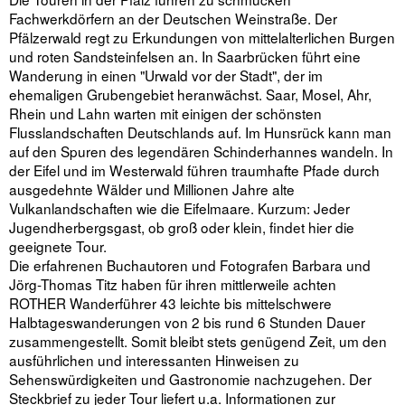
Fachwerkdörfern an der Deutschen Weinstraße. Der
Pfälzerwald regt zu Erkundungen von mittelalterlichen Burgen
und roten Sandsteinfelsen an. In Saarbrücken führt eine
Wanderung in einen "Urwald vor der Stadt", der im
ehemaligen Grubengebiet heranwächst. Saar, Mosel, Ahr,
Rhein und Lahn warten mit einigen der schönsten
Flusslandschaften Deutschlands auf. Im Hunsrück kann man
auf den Spuren des legendären Schinderhannes wandeln. In
der Eifel und im Westerwald führen traumhafte Pfade durch
ausgedehnte Wälder und Millionen Jahre alte
Vulkanlandschaften wie die Eifelmaare. Kurzum: Jeder
Jugendherbergsgast, ob groß oder klein, findet hier die
geeignete Tour.
Die erfahrenen Buchautoren und Fotografen Barbara und
Jörg-Thomas Titz haben für ihren mittlerweile achten
ROTHER Wanderführer 43 leichte bis mittelschwere
Halbtageswanderungen von 2 bis rund 6 Stunden Dauer
zusammengestellt. Somit bleibt stets genügend Zeit, um den
ausführlichen und interessanten Hinweisen zu
Sehenswürdigkeiten und Gastronomie nachzugehen. Der
Steckbrief zu jeder Tour liefert u.a. Informationen zur