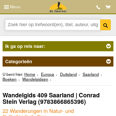
Menu
Ik ga op reis naar:
Categorieën
U bent hier:
Home
Europa
Duitsland
Saarland
Boeken
Wandelgidsen
Wandelgids 409 Saarland | Conrad
Stein Verlag
(9783866865396)
22 Wanderungen in Natur- und