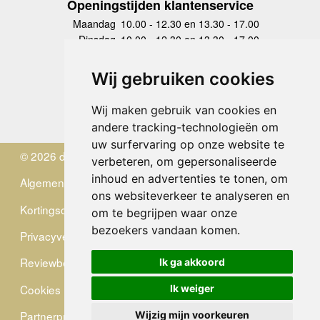
Openingstijden klantenservice
Maandag
10.00 - 12.30 en 13.30 - 17.00
Dinsdag
10.00 - 12.30 en 13.30 - 17.00
Woensdag
10.00 - 12.30 en 13.30 - 17.00
Donderdag
10.00 - 12.30 en 13.30 - 17.00
Wij gebruiken cookies
Vrijdag
10.00 - 12.30 en 13.30 - 17.00
Zaterdag
gesloten
Wij maken gebruik van cookies en
Zondag
gesloten
andere tracking-technologieën om
uw surfervaring op onze website te
© 2026 de Zwerver
verbeteren, om gepersonaliseerde
inhoud en advertenties te tonen, om
Algemene Voorwaarden
ons websiteverkeer te analyseren en
Kortingscode
om te begrijpen waar onze
bezoekers vandaan komen.
Privacyverklaring
Reviewbeleid
Ik ga akkoord
Cookies
Ik weiger
Partnerprogramma
Wijzig mijn voorkeuren