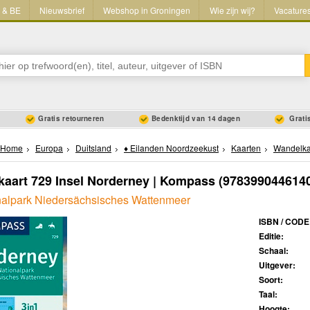
L & BE
Nieuwsbrief
Webshop in Groningen
Wie zijn wij?
Vacature
Gratis retourneren
Bedenktijd van 14 dagen
Gratis
Home
Europa
Duitsland
♦ Eilanden Noordzeekust
Kaarten
Wandelka
aart 729 Insel Norderney | Kompass
(978399044614
nalpark Niedersächsisches Wattenmeer
ISBN / CODE
Editie:
Schaal:
Uitgever:
Soort:
Taal:
Hoogte: