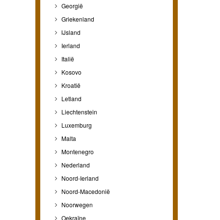
Georgië
Griekenland
IJsland
Ierland
Italië
Kosovo
Kroatië
Letland
Liechtenstein
Luxemburg
Malta
Montenegro
Nederland
Noord-Ierland
Noord-Macedonië
Noorwegen
Oekraïne