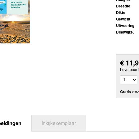
Breedte:
Dikte:
Gewicht:
Uitvoering:
Bindwijze:
€
11,
Leverbaar 
Gratis
verz
eeldingen
Inkijkexemplaar