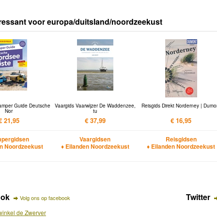
ressant voor europa/duitsland/noordzeekust
amper Guide Deutsche
Vaargids Vaarwijzer De Waddenzee,
Reisgids Direkt Norderney | Dumo
Nor
tu
€ 21,95
€ 37,99
€ 16,95
pergidsen
Vaargidsen
Reisgidsen
en Noordzeekust
♦ Eilanden Noordzeekust
♦ Eilanden Noordzeekust
ook
Twitter
Volg ons op facebook
inkel de Zwerver