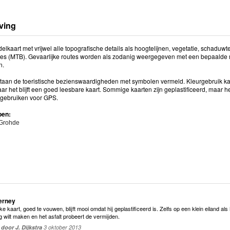
ving
lkaart met vrijwel alle topografische details als hoogtelijnen, vegetatie, schadu
utes (MTB). Gevaarlijke routes worden als zodanig weergegeven met een bepaalde 
n.
taan de toeristische bezienswaardigheden met symbolen vermeld. Kleurgebruik kan 
ar het blijft een goed leesbare kaart. Sommige kaarten zijn geplastificeerd, maar h
 gebruiken voor GPS.
pen:
 Grohde
erney
ke kaart, goed te vouwen, blijft mooi omdat hij geplastificeerd is. Zelfs op een klein eiland a
 wilt maken en het asfalt probeert de vermijden.
door J. Dijkstra
3 oktober 2013