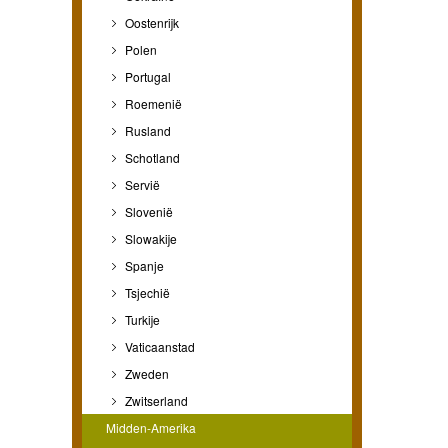
Oostenrijk
Polen
Portugal
Roemenië
Rusland
Schotland
Servië
Slovenië
Slowakije
Spanje
Tsjechië
Turkije
Vaticaanstad
Zweden
Zwitserland
Midden-Amerika