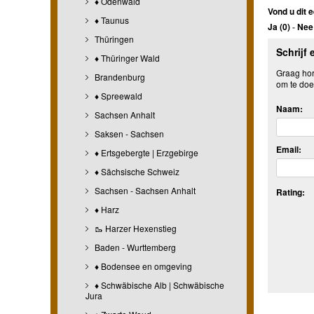
♦ Odenwald
Vond u dit e
♦ Taunus
Ja (
0
)
-
Nee 
Thüringen
Schrijf 
♦ Thüringer Wald
Graag hore
Brandenburg
om te doe
♦ Spreewald
Naam:
Sachsen Anhalt
Saksen - Sachsen
Email:
♦ Ertsgebergte | Erzgebirge
♦ Sächsische Schweiz
Sachsen - Sachsen Anhalt
Rating:
♦ Harz
🥾 Harzer Hexenstieg
Baden - Wurttemberg
♦ Bodensee en omgeving
♦ Schwäbische Alb | Schwäbische
Jura