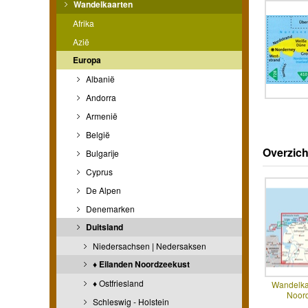
Wandelkaarten
Afrika
Azië
Europa
Albanië
Andorra
Armenië
België
Overzich
Bulgarije
Cyprus
De Alpen
Denemarken
Duitsland
Niedersachsen | Nedersaksen
♦ Eilanden Noordzeekust
♦ Ostfriesland
Wandelka
Noor
Schleswig - Holstein