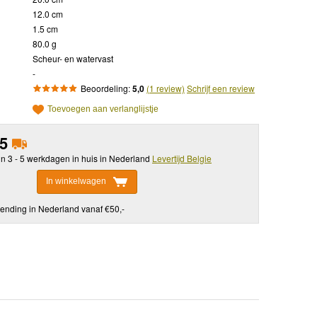
12.0 cm
1.5 cm
80.0 g
Scheur- en watervast
-
Beoordeling:
5,0
(1 review)
Schrijf een review
Toevoegen aan verlanglijstje
95
in 3 - 5 werkdagen in huis in Nederland
Levertijd Belgie
In winkelwagen
ending in Nederland vanaf €50,-