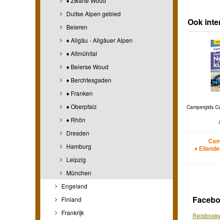
♦ Zwarte Woud
Duitse Alpen gebied
Ook inte
Beieren
♦ Allgäu - Allgäuer Alpen
♦ Altmühltal
♦ Beierse Woud
♦ Berchtesgaden
♦ Franken
♦ Oberpfalz
Campergids C
♦ Rhön
Dresden
Cam
Hamburg
♦ Eiland
Leipzig
München
Engeland
Faceb
Finland
Frankrijk
Reisboekw