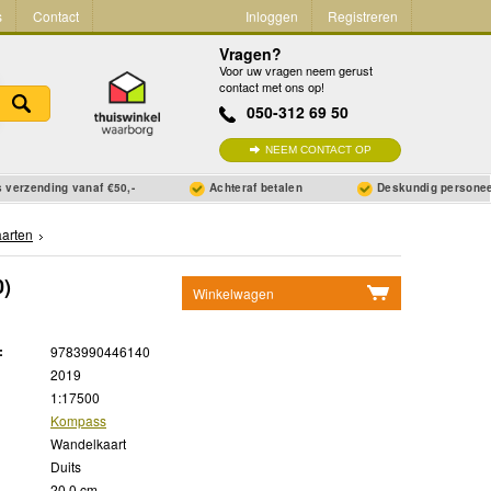
s
Contact
Inloggen
Registreren
Vragen?
Voor uw vragen neem gerust
contact met ons op!
050-312 69 50
NEEM CONTACT OP
 verzending vanaf €50,-
Achteraf betalen
Deskundig persone
arten
0)
Winkelwagen
Geen items in winkelwagen
:
9783990446140
Ga naar winkelwagen
2019
1:17500
Kompass
Wandelkaart
Duits
20.0 cm