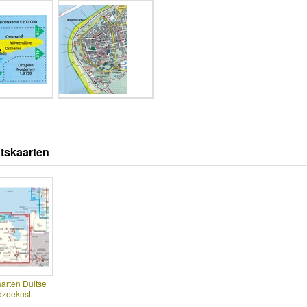
tskaarten
arten Duitse
dzeekust