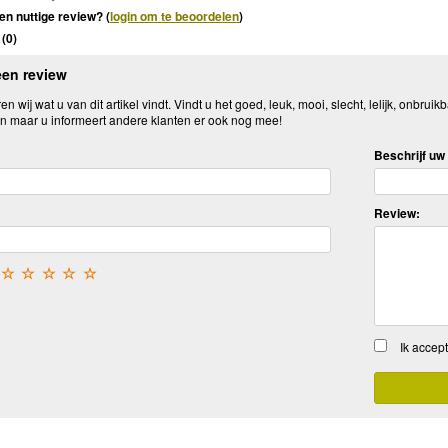
en nuttige review? (
login om te beoordelen
)
(
0
)
een review
n wij wat u van dit artikel vindt. Vindt u het goed, leuk, mooi, slecht, lelijk, onbruikb
n maar u informeert andere klanten er ook nog mee!
Beschrijf uw 
Review:
☆
☆
☆
☆
☆
Ik accep