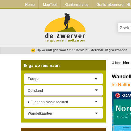
Home
MapTool
Klantenservice
Gratis retourneren N
Op werkdagen vóór 17:00 besteld = dezelfde dag verzonden
U bent hier:
Ik ga op reis naar:
Wandelk
Europa
im Natio
Duitsland
♦ Eilanden Noordzeekust
Wandelkaarten