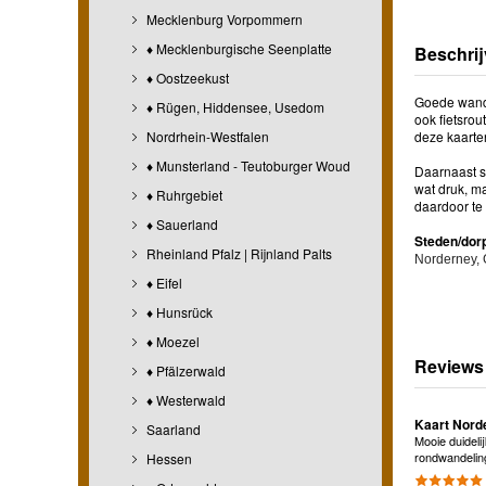
Mecklenburg Vorpommern
♦ Mecklenburgische Seenplatte
Beschrij
♦ Oostzeekust
Goede wande
♦ Rügen, Hiddensee, Usedom
ook fietsro
Nordrhein-Westfalen
deze kaarte
♦ Munsterland - Teutoburger Woud
Daarnaast s
wat druk, ma
♦ Ruhrgebiet
daardoor te
♦ Sauerland
Steden/dor
Rheinland Pfalz | Rijnland Palts
Norderney,
♦ Eifel
♦ Hunsrück
♦ Moezel
Reviews
♦ Pfälzerwald
♦ Westerwald
Kaart Nord
Saarland
Mooie duidelij
rondwandeling
Hessen