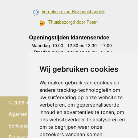
Vereniging van Reisboekhandels
Thuisbezorgd door Postnl
Openingstijden klantenservice
Maandag
10.00 - 12.30 en 13.30 - 17.00
Dinsdag
10.00 - 12.30 en 13.30 - 17.00
Woensdag
10.00 - 12.30 en 13.30 - 17.00
Donderdag
10.00 - 12.30 en 13.30 - 17.00
Wij gebruiken cookies
Vrijdag
10.00 - 12.30 en 13.30 - 17.00
Zaterdag
gesloten
Wij maken gebruik van cookies en
Zondag
gesloten
andere tracking-technologieën om
uw surfervaring op onze website te
© 2026 de Zwerver
verbeteren, om gepersonaliseerde
inhoud en advertenties te tonen, om
Algemene Voorwaarden
ons websiteverkeer te analyseren en
Kortingscode
om te begrijpen waar onze
bezoekers vandaan komen.
Privacyverklaring