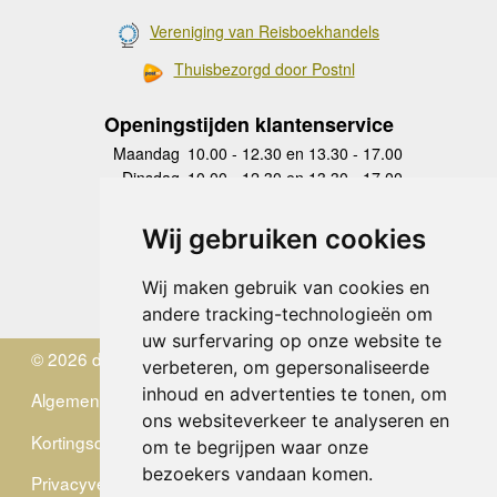
Vereniging van Reisboekhandels
Thuisbezorgd door Postnl
Openingstijden klantenservice
Maandag
10.00 - 12.30 en 13.30 - 17.00
Dinsdag
10.00 - 12.30 en 13.30 - 17.00
Woensdag
10.00 - 12.30 en 13.30 - 17.00
Donderdag
10.00 - 12.30 en 13.30 - 17.00
Wij gebruiken cookies
Vrijdag
10.00 - 12.30 en 13.30 - 17.00
Zaterdag
gesloten
Wij maken gebruik van cookies en
Zondag
gesloten
andere tracking-technologieën om
uw surfervaring op onze website te
© 2026 de Zwerver
verbeteren, om gepersonaliseerde
inhoud en advertenties te tonen, om
Algemene Voorwaarden
ons websiteverkeer te analyseren en
Kortingscode
om te begrijpen waar onze
bezoekers vandaan komen.
Privacyverklaring