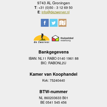
9743 AL Groningen
T
: +31 (0)50 - 3 12 69 50
E
:
info@dezwerver.nl
Bankgegevens
IBAN: NL11 RABO 0140 1961 88
BIC: RABONL2U
Kamer van Koophandel
Kvk: 75240440
BTW-nummer
NL 860203633 B01
BE 0541 545 456