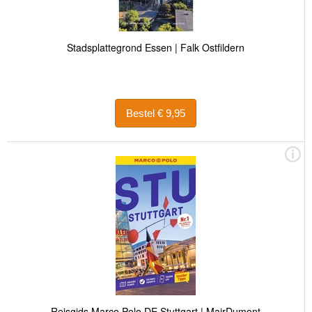
Stadsplattegrond Essen | Falk Ostfildern
Bestel € 9,95
Reisgids Marco Polo DE Stuttgart | MairDumont