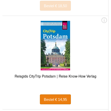
Bestel € 18,50
Reisgids CityTrip Potsdam | Reise Know-How Verlag
Bestel € 14,95