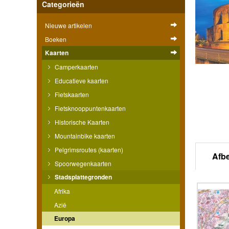
Categorieën
Nieuwe artikelen
Boeken
Kaarten
Camperkaarten
Educatieve kaarten
Fietskaarten
Fietsknooppuntenkaarten
Historische Kaarten
Mountainbike kaarten
Pelgrimsroutes (kaarten)
Afb
Spoorwegenkaarten
Stadsplattegronden
Afrika
Azië
Europa