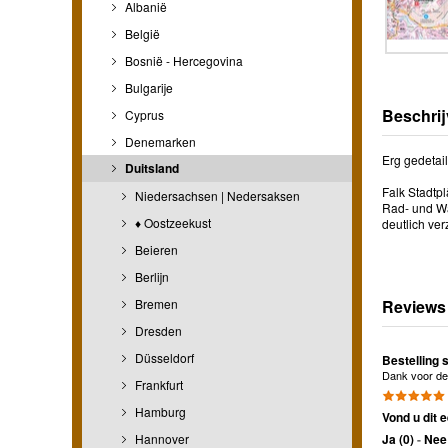
Albanië
België
Bosnië - Hercegovina
Bulgarije
Beschrij
Cyprus
Denemarken
Erg gedetai
Duitsland
Falk Stadtp
Niedersachsen | Nedersaksen
Rad- und Wa
♦ Oostzeekust
deutlich ve
Beieren
Berlijn
Bremen
Reviews
Dresden
Düsseldorf
Bestelling 
Dank voor de 
Frankfurt
Hamburg
Vond u dit e
Hannover
Ja (
0
)
-
Nee 