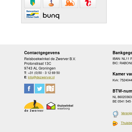
Contactgegevens
Bankgeg
Reisboekwinkel de Zwerver B.V.
IBAN: NL11 
BIC: RABON
Protonstraat 13C
9743 AL Groningen
: +31 (0)50 - 3 12 69 50
T
Kamer va
:
info@dezwerver.nl
E
Kvk: 752404
BTW-num
NL 86020363
BE 0541 545
Verenig
Thuisbe