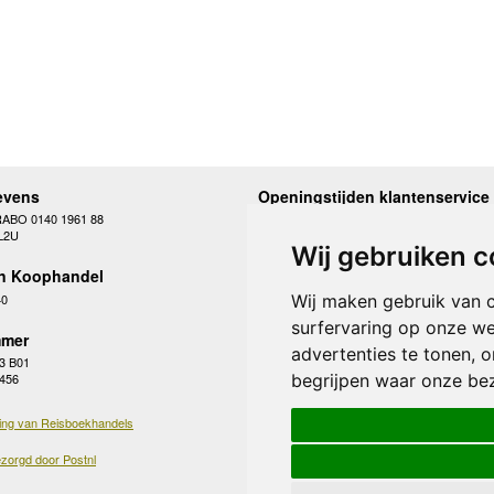
evens
Openingstijden klantenservice
RABO 0140 1961 88
Maandag
10.00 - 12.30 en 13
L2U
Dinsdag
10.00 - 12.30 en 13
Wij gebruiken c
Woensdag
10.00 - 12.30 en 13
n Koophandel
Donderdag
10.00 - 12.30 en 13
Vrijdag
10.00 - 12.30 en 13
40
Wij maken gebruik van 
Zaterdag
gesloten
surfervaring op onze we
Zondag
gesloten
mer
advertenties te tonen, 
3 B01
begrijpen waar onze be
 456
ing van Reisboekhandels
zorgd door Postnl