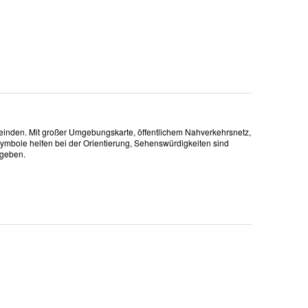
meinden. Mit großer Umgebungskarte, öffentlichem Nahverkehrsnetz,
bole helfen bei der Orientierung, Sehenswürdigkeiten sind
egeben.