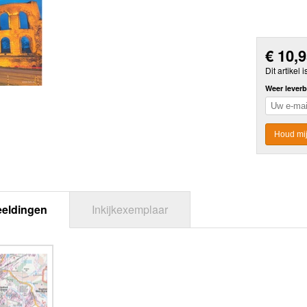
€
10,
Dit artikel i
Weer leverb
Houd mij
eeldingen
Inkijkexemplaar