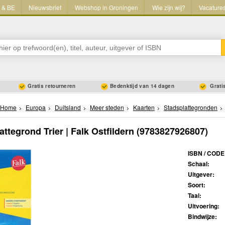
L & BE
Nieuwsbrief
Webshop in Groningen
Wie zijn wij?
Vacature
Gratis retourneren
Bedenktijd van 14 dagen
Gratis
Home
Europa
Duitsland
Meer steden
Kaarten
Stadsplattegronden
attegrond Trier | Falk Ostfildern
(9783827926807)
ISBN / CODE
Schaal:
Uitgever:
Soort:
Taal:
Uitvoering:
Bindwijze: