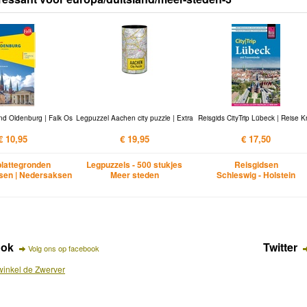
nd Oldenburg | Falk Os
Legpuzzel Aachen city puzzle | Extra
Reisgids CityTrip Lübeck | Reise 
€ 10,95
€ 19,95
€ 17,50
lattegronden
Legpuzzels - 500 stukjes
Reisgidsen
sen | Nedersaksen
Meer steden
Schleswig - Holstein
ook
Twitter
Volg ons op facebook
inkel de Zwerver