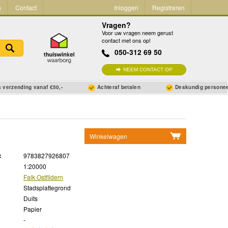
s
Contact
Inloggen
Registreren
Vragen?
Voor uw vragen neem gerust
contact met ons op!
050-312 69 50
NEEM CONTACT OP
 verzending vanaf €50,-
Achteraf betalen
Deskundig persone
Winkelwagen
Geen items in winkelwagen
:
9783827926807
Ga naar winkelwagen
1:20000
Falk Ostfildern
Stadsplattegrond
Duits
Papier
-