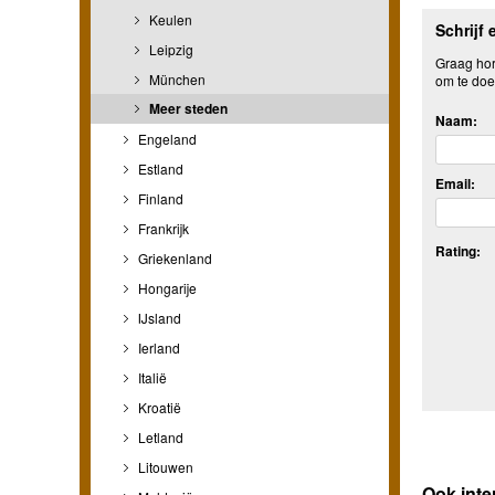
Keulen
Schrijf 
Leipzig
Graag hore
München
om te doe
Meer steden
Naam:
Engeland
Estland
Email:
Finland
Frankrijk
Rating:
Griekenland
Hongarije
IJsland
Ierland
Italië
Kroatië
Letland
Litouwen
Ook inte