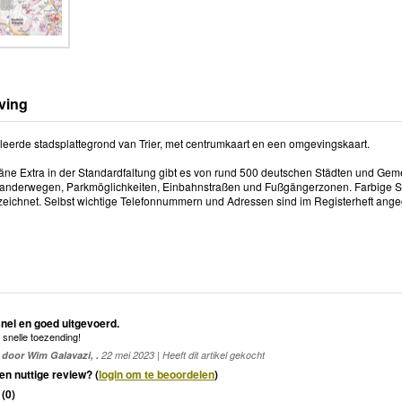
ving
lleerde stadsplattegrond van Trier, met centrumkaart en een omgevingskaart.
läne Extra in der Standardfaltung gibt es von rund 500 deutschen Städten und Ge
nderwegen, Parkmöglichkeiten, Einbahnstraßen und Fußgängerzonen. Farbige Sym
rzeichnet. Selbst wichtige Telefonnummern und Adressen sind im Registerheft ang
snel en goed uitgevoerd.
snelle toezending!
door Wim Galavazi, .
22 mei 2023 | Heeft dit artikel gekocht
en nuttige review? (
login om te beoordelen
)
(
0
)