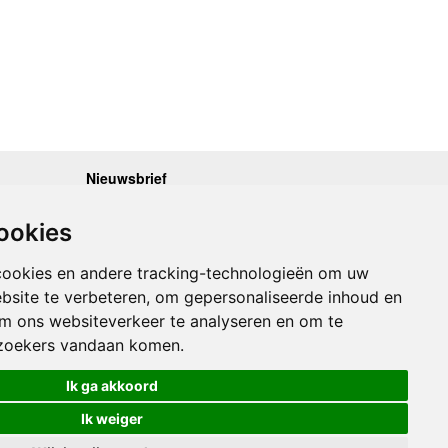
Nieuwsbrief
.30 - 17.00
Op de hoogte blijven van nieuwe reisgidsen,
travelgadgets en kaarten? Geef u op voor onze
.30 - 17.00
ookies
nieuwsbrief. U ontvangt de nieuwsbrief 1x per maand.
.30 - 17.00
.30 - 17.00
Bekijk hier onze laatste nieuwsbrief:
.30 - 17.00
cookies en andere tracking-technologieën om uw
Onze laatste Nieuwsbrief
bsite te verbeteren, om gepersonaliseerde inhoud en
om ons websiteverkeer te analyseren en om te
Inschrijven
zoekers vandaan komen.
Ik ga akkoord
Ik weiger