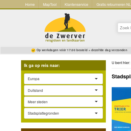
Home
MapTool
Klantenservice
Gratis retourneren N
Op werkdagen vóór 17:00 besteld = dezelfde dag verzonden
U bent hier:
Ik ga op reis naar:
Stadspl
Europa
Duitsland
Meer steden
Stadsplattegronden