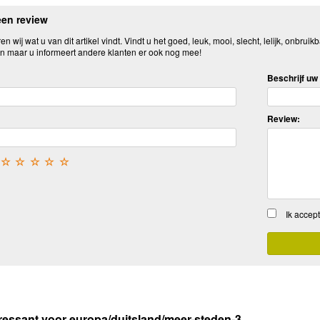
een review
n wij wat u van dit artikel vindt. Vindt u het goed, leuk, mooi, slecht, lelijk, onbruikb
n maar u informeert andere klanten er ook nog mee!
Beschrijf uw 
Review:
☆
☆
☆
☆
☆
Ik accep
ressant voor europa/duitsland/meer-steden-3