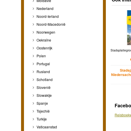
Moldavië
Nederland
Noord-Ierland
Noord-Macedonië
Noorwegen
Oekraïne
Oostenrijk
Stadsplattegro
Polen
Portugal
Stadsp
Rusland
Niedersach
Schotland
Slovenië
Slowakije
Spanje
Faceb
Tsjechië
Reisboekw
Turkije
Vaticaanstad