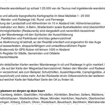
illeerde wandelkaart op schaal 1:25.000 van de Taunus met ingetekende wandelro
 und aktuelle topografische Kartographie im Ideal-Maßstab 1 : 25 000
rte Wander- und Radwege inkl. Rund- und Fernwege
llung der Landschaft und Höhenlinien im 10 m Abstand inkl. Höhenlinienzahlen
hrsstruktur von Bahn, S-Bahn, Straßenbahn sowie Bushaltestellen sind übersichtlic
kehrmöglichkeiten (Restaurants) sind dargestellt und namentlich bezeichnet
ng der Wanderwege mit den Symbolen der Ausschilderung
e, Parkflächen und Parkhäuser sind blau gekennzeichnet
che Abstimmung ist lebhaft, an der Realität orientiert und angenehm für das Auge
auf wasserfestem, strapazierfähigem und umweltfreundlichem Papier
inatennetz für GPS-Nutzer mit feinem 1000 m Abstand
ch-Register für Städte, Gemeinden und Ortsteile
Übersichtskarte
sehr detaillierten Karten werden Wanderwege in rot und Radwege in grün markier
 die auf der Karte den Wegverlauf kennzeichnet. Neben den Wander- und Radwan
en verzeichnet, wie zum Beispiel: Schutzhütten, Aussichtspunkte, Campingplätze, J
bezeichnet) und vieles mehr. Auf der Rückseite ist ein Ortsverzeichnis der weiter
auf welcher Karte der NaturNavi Serie der Ort zu finden ist.
 plaatsen en dorpen op deze kaart
d Camberg, Idstein, Glashütten, Hünstetten, Hünfelden, Brechen, Selters, Waldem
indholzhausen, Niederbrechen, Weyer, Münster, Haintchen, Nauheim, Oberbrechen,
ringen, Kirberg, Erbach, Ohren, Riedelbach, Beuerbach, Bechtheim, Wallrabenstein,