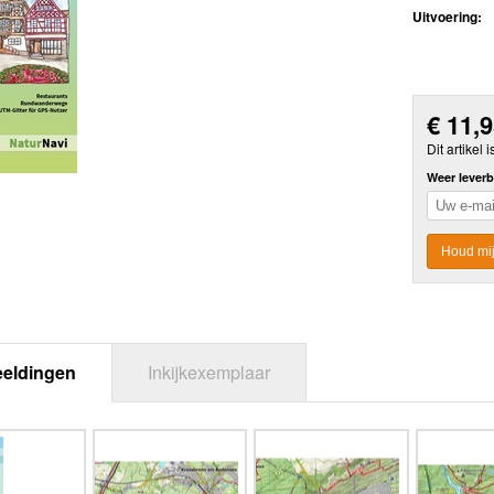
Uitvoering:
€
11,
Dit artikel i
Weer leverb
Houd mij
eeldingen
Inkijkexemplaar