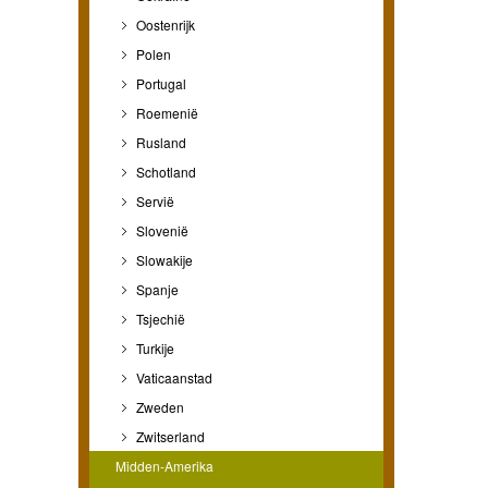
Oostenrijk
Polen
Portugal
Roemenië
Rusland
Schotland
Servië
Slovenië
Slowakije
Spanje
Tsjechië
Turkije
Vaticaanstad
Zweden
Zwitserland
Midden-Amerika