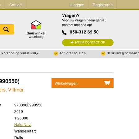
s
Contact
Inloggen
Registreren
Vragen?
Voor uw vragen neem gerust
contact met ons op!
050-312 69 50
NEEM CONTACT OP
 verzending vanaf €50,-
Achteraf betalen
Deskundig persone
990550)
Winkelwagen
rs, Villmar,
Geen items in winkelwagen
Ga naar winkelwagen
:
9783960990550
2019
1:25000
NaturNavi
Wandelkaart
Duits