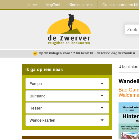
Home
MapTool
Klantenservice
Gratis retourneren N
Op werkdagen vóór 17:00 besteld = dezelfde dag verzonden
U bent hier:
Ik ga op reis naar:
Wandelk
Europa
Bad Cambe
Waldems
Duitsland
Hessen
Wandelkaarten