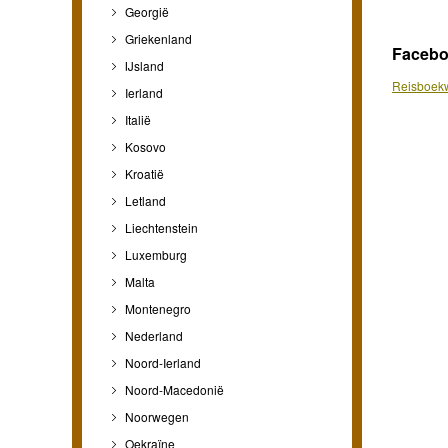
Georgië
Griekenland
Faceb
IJsland
Reisboekw
Ierland
Italië
Kosovo
Kroatië
Letland
Liechtenstein
Luxemburg
Malta
Montenegro
Nederland
Noord-Ierland
Noord-Macedonië
Noorwegen
Oekraïne