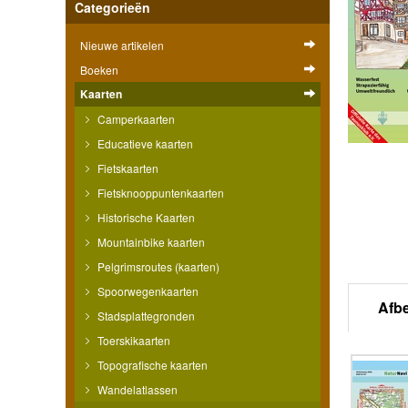
Categorieën
Nieuwe artikelen
Boeken
Kaarten
Camperkaarten
Educatieve kaarten
Fietskaarten
Fietsknooppuntenkaarten
Historische Kaarten
Mountainbike kaarten
Pelgrimsroutes (kaarten)
Spoorwegenkaarten
Afb
Stadsplattegronden
Toerskikaarten
Topografische kaarten
Wandelatlassen