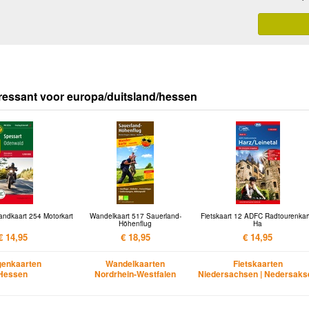
ressant voor europa/duitsland/hessen
andkaart 254 Motorkart
Wandelkaart 517 Sauerland-
Fietskaart 12 ADFC Radtourenkar
Höhenflug
Ha
€ 14,95
€ 18,95
€ 14,95
enkaarten
Wandelkaarten
Fietskaarten
Hessen
Nordrhein-Westfalen
Niedersachsen | Nedersaks