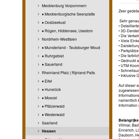
Mecklenburg Vorpommern
Zeer gedeta
♦ Mecklenburgische Seenplatte
Sehr genaue
♦ Oostzeekust
• Detaillie
♦ Rügen, Hiddensee, Usedom
• 3D-Darste
• Die Verke
Nordrhein-Westfalen
• Viele Ein
• Darstellu
♦ Munsterland - Teutoburger Woud
• Parkplätz
• Die farbli
♦ Ruhrgebiet
• Gedruckt 
♦ Sauerland
• UTM-Koord
• Schnellsu
Rheinland Pfalz | Rijnland Palts
• Inklusive 
♦ Eifel
Auf dieser 
♦ Hunsrück
zugewiesen,
Information
♦ Moezel
namentlich 
Information 
♦ Pfälzerwald
♦ Westerwald
Belangrijke
Saarland
Villmar, Ba
Ennerich, L
Hessen
Dauborn, He