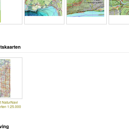
tskaarten
t NaturNavi
rten 1:25.000
ving