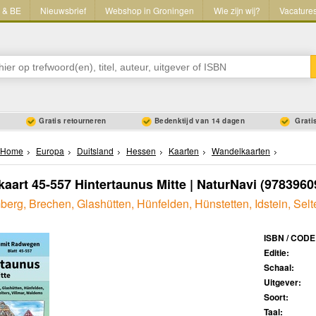
L & BE
Nieuwsbrief
Webshop in Groningen
Wie zijn wij?
Vacature
Gratis retourneren
Bedenktijd van 14 dagen
Gratis
Home
Europa
Duitsland
Hessen
Kaarten
Wandelkaarten
aart 45-557 Hintertaunus Mitte | NaturNavi
(9783960
rg, Brechen, Glashütten, Hünfelden, Hünstetten, Idstein, Selte
ISBN / CODE
Editie:
Schaal:
Uitgever:
Soort:
Taal: