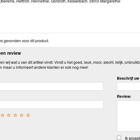
berems, Heftrich, Hennethal, Görsroth, Kesselbach, Strinz-Margarethä:
s gevonden voor dit product.
een review
n wij wat u van dit artikel vindt. Vindt u het goed, leuk, mooi, slecht, lelijk, onbruikb
n maar u informeert andere klanten er ook nog mee!
Beschrijf uw 
Review:
☆
☆
☆
☆
☆
Ik accep