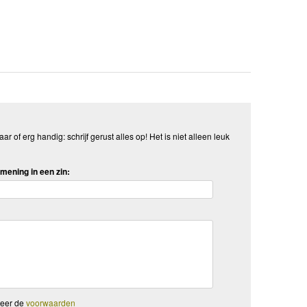
aar of erg handig: schrijf gerust alles op! Het is niet alleen leuk
mening in een zin:
teer de
voorwaarden