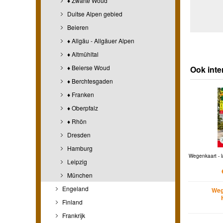
♦ Zwarte Woud
Duitse Alpen gebied
Beieren
♦ Allgäu - Allgäuer Alpen
♦ Altmühltal
♦ Beierse Woud
Ook inte
♦ Berchtesgaden
♦ Franken
♦ Oberpfalz
♦ Rhön
Dresden
Hamburg
Wegenkaart - l
Leipzig
München
Engeland
Weg
Finland
Frankrijk