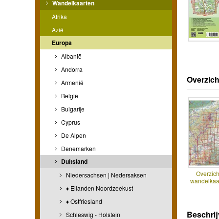
Wandelkaarten
Afrika
Azië
Europa
Albanië
Andorra
Overzich
Armenië
België
Bulgarije
Cyprus
De Alpen
Denemarken
Duitsland
Overzich
Niedersachsen | Nedersaksen
wandelkaa
♦ Eilanden Noordzeekust
♦ Ostfriesland
Beschrij
Schleswig - Holstein