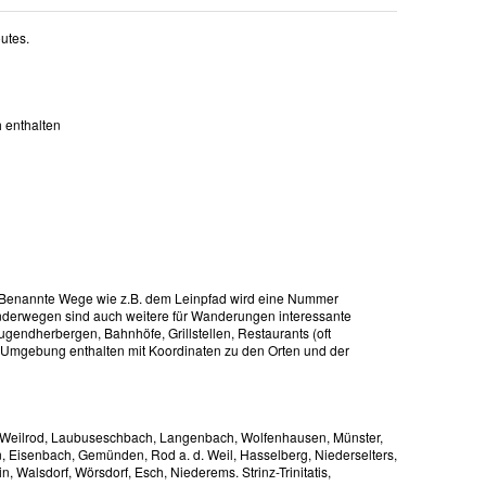
utes.
h enthalten
t. Benannte Wege wie z.B. dem Leinpfad wird eine Nummer
derwegen sind auch weitere für Wanderungen interessante
ugendherbergen, Bahnhöfe, Grillstellen, Restaurants (oft
en Umgebung enthalten mit Koordinaten zu den Orten und der
s, Weilrod, Laubuseschbach, Langenbach, Wolfenhausen, Münster,
 Eisenbach, Gemünden, Rod a. d. Weil, Hasselberg, Niederselters,
 Walsdorf, Wörsdorf, Esch, Niederems. Strinz-Trinitatis,