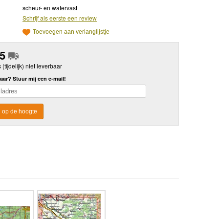
scheur- en watervast
Schrijf als eerste een review
Toevoegen aan verlanglijstje
95
s (tijdelijk) niet leverbaar
aar? Stuur mij een e-mail!
 op de hoogte