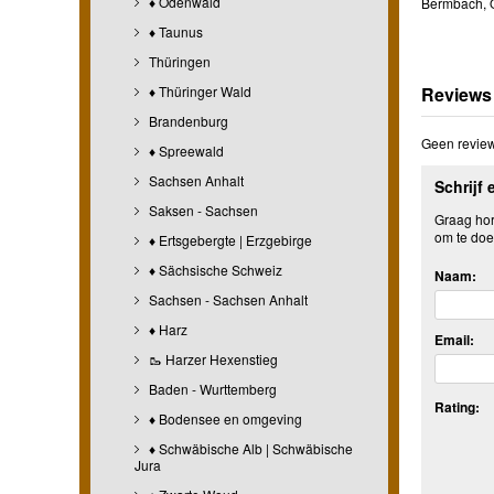
♦ Odenwald
Bermbach, O
♦ Taunus
Thüringen
♦ Thüringer Wald
Reviews
Brandenburg
Geen review
♦ Spreewald
Sachsen Anhalt
Schrijf 
Saksen - Sachsen
Graag hore
om te doe
♦ Ertsgebergte | Erzgebirge
♦ Sächsische Schweiz
Naam:
Sachsen - Sachsen Anhalt
♦ Harz
Email:
🥾 Harzer Hexenstieg
Baden - Wurttemberg
Rating:
♦ Bodensee en omgeving
♦ Schwäbische Alb | Schwäbische
Jura