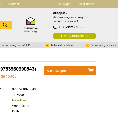
s
Contact
Inloggen
Registreren
Vragen?
Voor uw vragen neem gerust
contact met ons op!
050-312 69 50
NEEM CONTACT OP
 verzending vanaf €50,-
Achteraf betalen
Deskundig persone
9783960990543)
Winkelwagen
ngenbad,
Geen items in winkelwagen
Ga naar winkelwagen
:
9783960990543
1:25000
NaturNavi
Wandelkaart
Duits
-