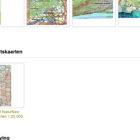
tskaarten
t NaturNavi
rten 1:25.000
ving