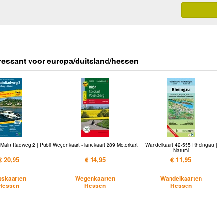
ressant voor europa/duitsland/hessen
 Main Radweg 2 | Publi
Wegenkaart - landkaart 289 Motorkart
Wandelkaart 42-555 Rheingau |
NaturN
€ 20,95
€ 14,95
€ 11,95
etskaarten
Wegenkaarten
Wandelkaarten
Hessen
Hessen
Hessen