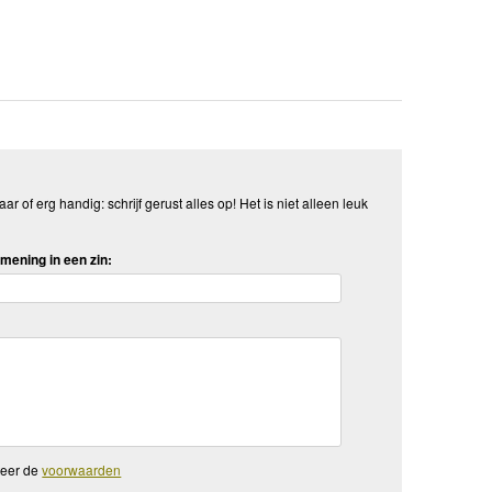
aar of erg handig: schrijf gerust alles op! Het is niet alleen leuk
mening in een zin:
teer de
voorwaarden