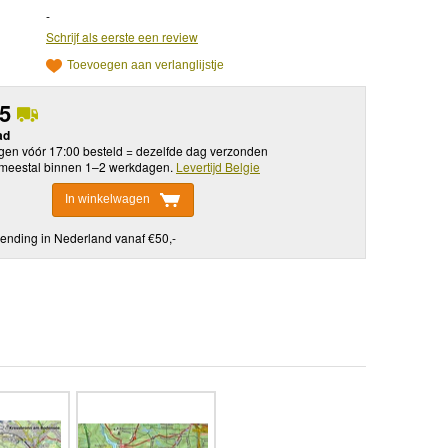
-
Schrijf als eerste een review
Toevoegen aan verlanglijstje
95
ad
en vóór 17:00 besteld = dezelfde dag verzonden
meestal binnen 1–2 werkdagen.
Levertijd Belgie
In winkelwagen
ending in Nederland vanaf €50,-