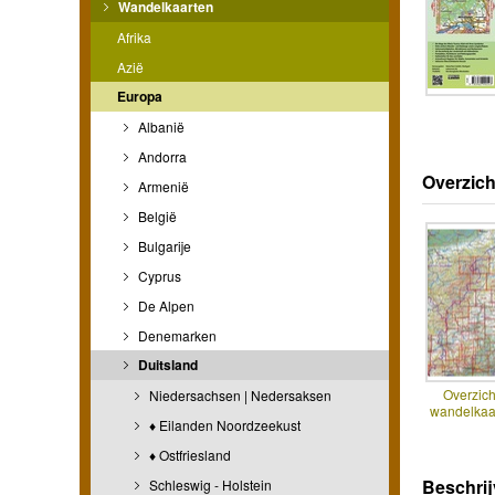
Wandelkaarten
Afrika
Azië
Europa
Albanië
Andorra
Overzich
Armenië
België
Bulgarije
Cyprus
De Alpen
Denemarken
Duitsland
Overzich
Niedersachsen | Nedersaksen
wandelkaa
♦ Eilanden Noordzeekust
♦ Ostfriesland
Beschrij
Schleswig - Holstein