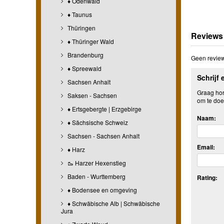
♦ Odenwald
♦ Taunus
Thüringen
Reviews
♦ Thüringer Wald
Brandenburg
Geen review
♦ Spreewald
Schrijf 
Sachsen Anhalt
Graag hore
Saksen - Sachsen
om te doe
♦ Ertsgebergte | Erzgebirge
Naam:
♦ Sächsische Schweiz
Sachsen - Sachsen Anhalt
Email:
♦ Harz
🥾 Harzer Hexenstieg
Baden - Wurttemberg
Rating:
♦ Bodensee en omgeving
♦ Schwäbische Alb | Schwäbische
Jura