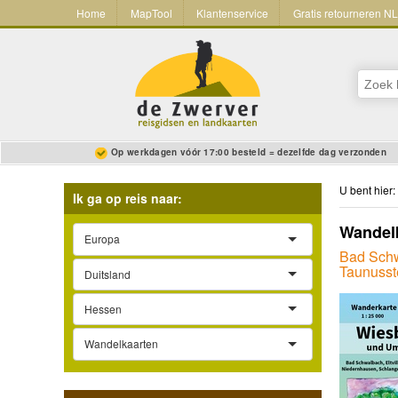
Home
MapTool
Klantenservice
Gratis retourneren N
Op werkdagen vóór 17:00 besteld = dezelfde dag verzonden
U bent hier:
Ik ga op reis naar:
Wandel
Europa
Bad Schw
Taunusste
Duitsland
Hessen
Wandelkaarten