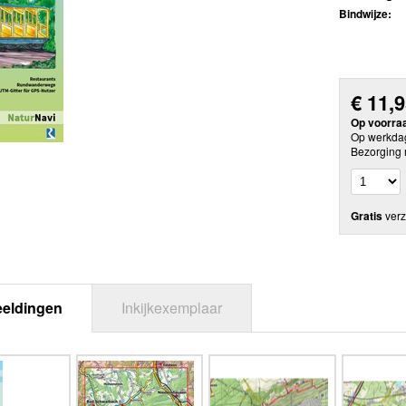
Bindwijze:
€
11,
Op voorra
Op werkdag
Bezorging 
Gratis
verz
eeldingen
Inkijkexemplaar