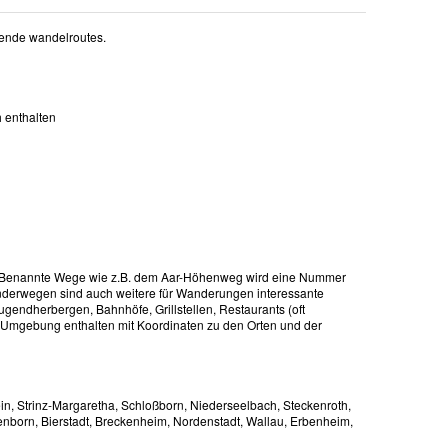
kende wandelroutes.
h enthalten
rt. Benannte Wege wie z.B. dem Aar-Höhenweg wird eine Nummer
derwegen sind auch weitere für Wanderungen interessante
ugendherbergen, Bahnhöfe, Grillstellen, Restaurants (oft
en Umgebung enthalten mit Koordinaten zu den Orten und der
in, Strinz-Margaretha, Schloßborn, Niederseelbach, Steckenroth,
nborn, Bierstadt, Breckenheim, Nordenstadt, Wallau, Erbenheim,