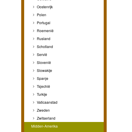
Oostenrijk
Polen
Portugal
Roemenië
Rusland
Schotland
Servië
Slovenië
Slowakije
Spanje
Tsjechië
Turkije
Vaticaanstad
Zweden
Zwitserland
Midden-Amerika