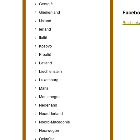
Georgië
Faceb
Griekenland
IJsland
Reisboekw
Ierland
Italië
Kosovo
Kroatië
Letland
Liechtenstein
Luxemburg
Malta
Montenegro
Nederland
Noord-Ierland
Noord-Macedonië
Noorwegen
Oekraïne