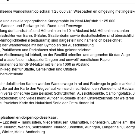
illeerde wandelkaart op schaal 1:25.000 van Wiesbaden en omgeving met ingete
 und aktuelle topografische Kartographie im Ideal-Maßstab 1 : 25 000
rte Wander- und Radwege inkl. Rund- und Fernwege
llung der Landschaft und Höhenlinien im 10 m Abstand inkl. Höhenlinienzahlen
hrsstruktur von Bahn, S-Bahn, Straßenbahn sowie Bushaltestellen sind übersichtlic
kehrmöglichkeiten (Restaurants) sind dargestellt und namentlich bezeichnet
ng der Wanderwege mit den Symbolen der Ausschilderung
e, Parkflächen und Parkhäuser sind blau gekennzeichnet
che Abstimmung ist lebhaft, an der Realität orientiert und angenehm für das Auge
auf wasserfestem, strapazierfähigem und umweltfreundlichem Papier
inatennetz für GPS-Nutzer mit feinem 1000 m Abstand
ch-Register für Städte, Gemeinden und Ortsteile
Übersichtskarte
sehr detaillierten Karten werden Wanderwege in rot und Radwege in grün markie
 die auf der Karte den Wegverlauf kennzeichnet. Neben den Wander- und Radwan
en verzeichnet, wie zum Beispiel: Schutzhütten, Aussichtspunkte, Campingplätze, J
bezeichnet) und vieles mehr. Auf der Rückseite ist ein Ortsverzeichnis der weiter
auf welcher Karte der NaturNavi Serie der Ort zu finden ist.
 plaatsen en dorpen op deze kaart
 Eppstein – Taunusstein, Niedernhausen, Glashütten, Hohenstein, Eltville am Rhe
n, Neuhof, Wehen, Seitzenhahn, Naurod, Bremthal, Auringen, Langenhain, George
, Wicker, Mainz-Amöneburg