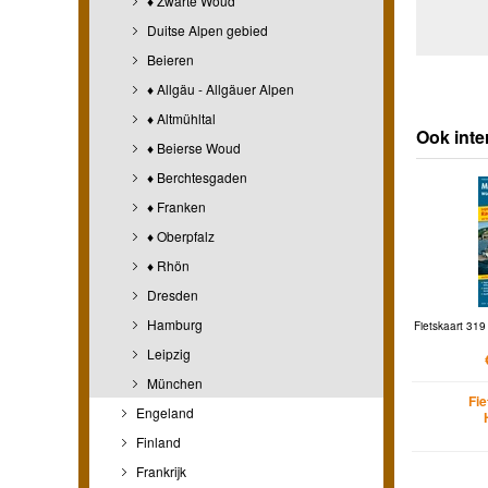
♦ Zwarte Woud
Duitse Alpen gebied
Beieren
♦ Allgäu - Allgäuer Alpen
♦ Altmühltal
Ook inte
♦ Beierse Woud
♦ Berchtesgaden
♦ Franken
♦ Oberpfalz
♦ Rhön
Dresden
Hamburg
Fietskaart 319
Leipzig
München
Fi
Engeland
Finland
Frankrijk