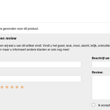
s gevonden voor dit product.
een review
n wij wat u van dit artikel vindt. Vindt u het goed, leuk, mooi, slecht, lelijk, onbruikb
n maar u informeert andere klanten er ook nog mee!
Beschrijf uw 
Review:
☆
☆
☆
☆
☆
Ik accep