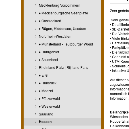
Mecklenburg Vorpommern
Zeer gedeta
♦ Mecklenburgische Seenplatte
Sehr genaue
♦ Oostzeekust
• Detaillie
♦ Rügen, Hiddensee, Usedom
• 3D-Darste
• Die Verke
Nordrhein-Westfalen
• Viele Ein
• Darstellu
♦ Munsterland - Teutoburger Woud
• Parkplätz
♦ Ruhrgebiet
• Die farbli
• Gedruckt 
♦ Sauerland
• UTM-Koord
• Schnellsu
Rheinland Pfalz | Rijnland Palts
• Inklusive 
♦ Eifel
Auf dieser 
♦ Hunsrück
zugewiesen,
Information
♦ Moezel
namentlich 
Information 
♦ Pfälzerwald
♦ Westerwald
Belangrijke
Saarland
Wiesbaden –
Ruppertshai
Hessen
Delkenheim