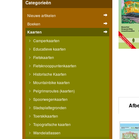
Categorieën
Nieuwe artikelen
Boeken
Kaarten
Camperkaarten
Educatieve kaarten
Fietskaarten
Fietsknooppuntenkaarten
Historische Kaarten
Mountainbike kaarten
Pelgrimsroutes (kaarten)
Spoorwegenkaarten
Afb
Stadsplattegronden
Toerskikaarten
Topografische kaarten
Wandelatlassen