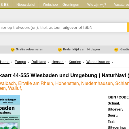
L & BE
Nieuwsbrief
Webshop in Groningen
Wie zijn wij?
Vacature
Gratis retourneren
Bedenktijd van 14 dagen
Gratis
Home
Europa
Duitsland
Hessen
Kaarten
Wandelkaarten
kaart 44-555 Wiesbaden und Umgebung | NaturNavi
(
albach, Eltville am Rhein, Hohenstein, Niedernhausen, Schla
in, Walluf,
ISBN / CODE
Schaal:
Uitgever:
Soort:
Taal:
Uitvoering: