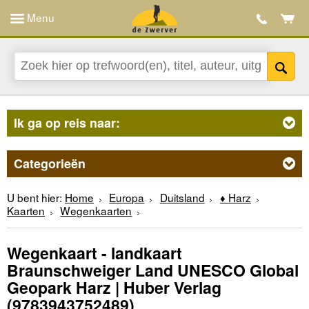
Menu
Ik ga op reis naar:
Categorieën
U bent hier:
Home
Europa
Duitsland
♦ Harz
Kaarten
Wegenkaarten
Wegenkaart - landkaart
Braunschweiger Land UNESCO Global
Geopark Harz | Huber Verlag
(9783943752489)