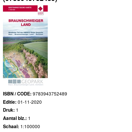
9783943752489
ISBN / CODE:
01-11-2020
Editie:
1
Druk:
1
Aantal blz.:
1:100000
Schaal: