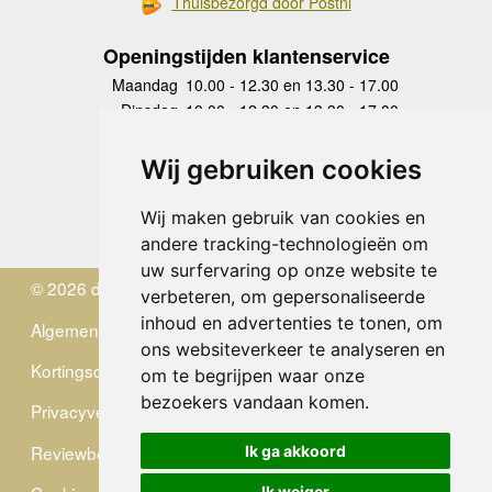
Thuisbezorgd door Postnl
Openingstijden klantenservice
Maandag
10.00 - 12.30 en 13.30 - 17.00
Dinsdag
10.00 - 12.30 en 13.30 - 17.00
Woensdag
10.00 - 12.30 en 13.30 - 17.00
Donderdag
10.00 - 12.30 en 13.30 - 17.00
Wij gebruiken cookies
Vrijdag
10.00 - 12.30 en 13.30 - 17.00
Zaterdag
gesloten
Wij maken gebruik van cookies en
Zondag
gesloten
andere tracking-technologieën om
uw surfervaring op onze website te
© 2026 de Zwerver
verbeteren, om gepersonaliseerde
inhoud en advertenties te tonen, om
Algemene Voorwaarden
ons websiteverkeer te analyseren en
Kortingscode
om te begrijpen waar onze
bezoekers vandaan komen.
Privacyverklaring
Reviewbeleid
Ik ga akkoord
Ik weiger