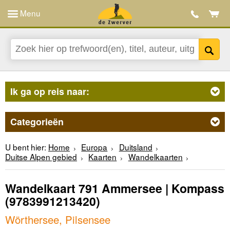
Menu
Ik ga op reis naar:
Categorieën
U bent hier:
Home
Europa
Duitsland
Duitse Alpen gebied
Kaarten
Wandelkaarten
Wandelkaart 791 Ammersee | Kompass
(9783991213420)
Wörthersee, Pilsensee