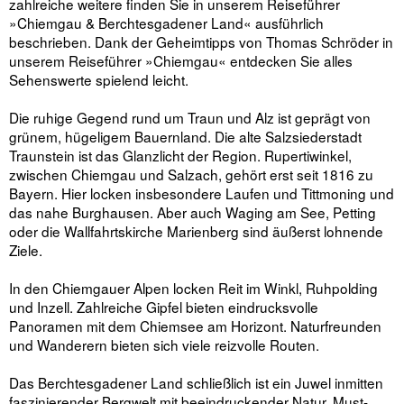
zahlreiche weitere finden Sie in unserem Reiseführer
»Chiemgau & Berchtesgadener Land« ausführlich
beschrieben. Dank der Geheimtipps von Thomas Schröder in
unserem Reiseführer »Chiemgau« entdecken Sie alles
Sehenswerte spielend leicht.
Die ruhige Gegend rund um Traun und Alz ist geprägt von
grünem, hügeligem Bauernland. Die alte Salzsiederstadt
Traunstein ist das Glanzlicht der Region. Rupertiwinkel,
zwischen Chiemgau und Salzach, gehört erst seit 1816 zu
Bayern. Hier locken insbesondere Laufen und Tittmoning und
das nahe Burghausen. Aber auch Waging am See, Petting
oder die Wallfahrtskirche Marienberg sind äußerst lohnende
Ziele.
In den Chiemgauer Alpen locken Reit im Winkl, Ruhpolding
und Inzell. Zahlreiche Gipfel bieten eindrucksvolle
Panoramen mit dem Chiemsee am Horizont. Naturfreunden
und Wanderern bieten sich viele reizvolle Routen.
Das Berchtesgadener Land schließlich ist ein Juwel inmitten
faszinierender Bergwelt mit beeindruckender Natur. Must-