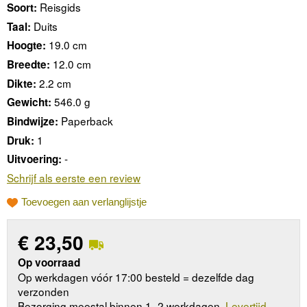
Reisgids
Soort:
Duits
Taal:
19.0 cm
Hoogte:
12.0 cm
Breedte:
2.2 cm
Dikte:
546.0 g
Gewicht:
Paperback
Bindwijze:
1
Druk:
-
Uitvoering:
Schrijf als eerste een review
Toevoegen aan verlanglijstje
€
23,50
Op voorraad
Op werkdagen vóór 17:00 besteld = dezelfde dag
verzonden
Bezorging meestal binnen 1–2 werkdagen.
Levertijd