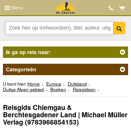
Menu
Ik ga op reis naar:
Categorieën
U bent hier:
Home
Europa
Duitsland
Duitse Alpen gebied
Boeken
Reisgidsen
Reisgids Chiemgau &
Berchtesgadener Land | Michael Müller
Verlag
(9783966854153)