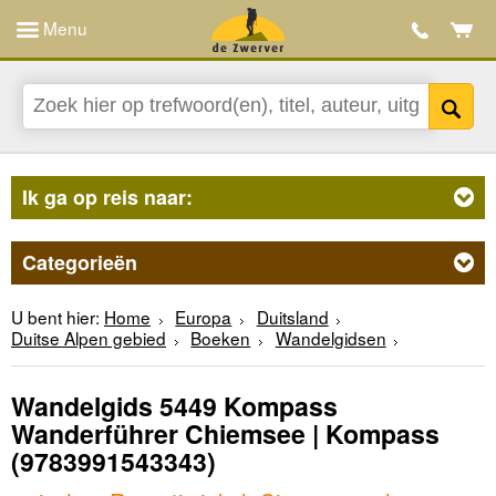
Menu
Ik ga op reis naar:
Categorieën
U bent hier:
Home
Europa
Duitsland
Duitse Alpen gebied
Boeken
Wandelgidsen
Wandelgids 5449 Kompass
Wanderführer Chiemsee | Kompass
(9783991543343)