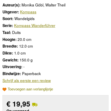
Monika Göbl, Walter Theil
Auteur(s):
Kompass
Uitgever:
Wandelgids
Soort:
Kompass Wanderführer
Serie:
Duits
Taal:
20.0 cm
Hoogte:
12.0 cm
Breedte:
1.0 cm
Dikte:
150.0 g
Gewicht:
-
Uitvoering:
Paperback
Bindwijze:
Schrijf als eerste een review
Toevoegen aan verlanglijstje
€
19,95
Op voorraad