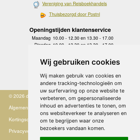
Vereniging van Reisboekhandels
Thuisbezorgd door Postnl
Openingstijden klantenservice
Maandag
10.00 - 12.30 en 13.30 - 17.00
Dinsdag
10.00 - 12.30 en 13.30 - 17.00
Woensdag
10.00 - 12.30 en 13.30 - 17.00
Donderdag
10.00 - 12.30 en 13.30 - 17.00
Wij gebruiken cookies
Vrijdag
10.00 - 12.30 en 13.30 - 17.00
Zaterdag
gesloten
Wij maken gebruik van cookies en
Zondag
gesloten
andere tracking-technologieën om
uw surfervaring op onze website te
© 2026 de Zwerver
verbeteren, om gepersonaliseerde
inhoud en advertenties te tonen, om
Algemene Voorwaarden
ons websiteverkeer te analyseren en
Kortingscode
om te begrijpen waar onze
bezoekers vandaan komen.
Privacyverklaring