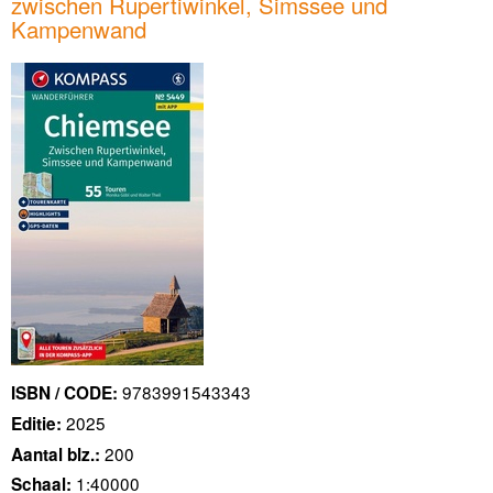
zwischen Rupertiwinkel, Simssee und
Kampenwand
9783991543343
ISBN / CODE:
2025
Editie:
200
Aantal blz.:
1:40000
Schaal: