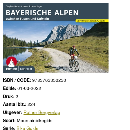
9783763350230
ISBN / CODE:
01-03-2022
Editie:
2
Druk:
224
Aantal blz.:
Rother Bergverlag
Uitgever:
Mountainbikegids
Soort:
Bike Guide
Serie: