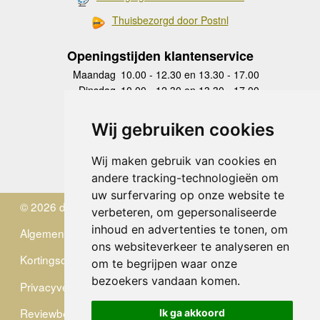
Thuisbezorgd door Postnl
Openingstijden klantenservice
Maandag
10.00 - 12.30 en 13.30 - 17.00
Dinsdag
10.00 - 12.30 en 13.30 - 17.00
Woensdag
10.00 - 12.30 en 13.30 - 17.00
Donderdag
10.00 - 12.30 en 13.30 - 17.00
Wij gebruiken cookies
Vrijdag
10.00 - 12.30 en 13.30 - 17.00
Zaterdag
gesloten
Wij maken gebruik van cookies en
Zondag
gesloten
andere tracking-technologieën om
uw surfervaring op onze website te
© 2026 de Zwerver
verbeteren, om gepersonaliseerde
inhoud en advertenties te tonen, om
Algemene Voorwaarden
ons websiteverkeer te analyseren en
Kortingscode
om te begrijpen waar onze
bezoekers vandaan komen.
Privacyverklaring
Reviewbeleid
Ik ga akkoord