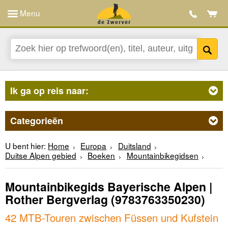
Menu
Ik ga op reis naar:
Categorieën
U bent hier:
Home
Europa
Duitsland
Duitse Alpen gebied
Boeken
Mountainbikegidsen
Mountainbikegids Bayerische Alpen |
Rother Bergverlag
(9783763350230)
42 MTB-Touren zwischen Füssen und Kufstein