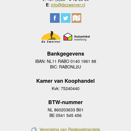
E
:
info@dezwerver.nl
Bankgegevens
IBAN: NL11 RABO 0140 1961 88
BIC: RABONL2U
Kamer van Koophandel
Kvk: 75240440
BTW-nummer
NL 860203633 B01
BE 0541 545 456
Vereniging van Reisboekhandels