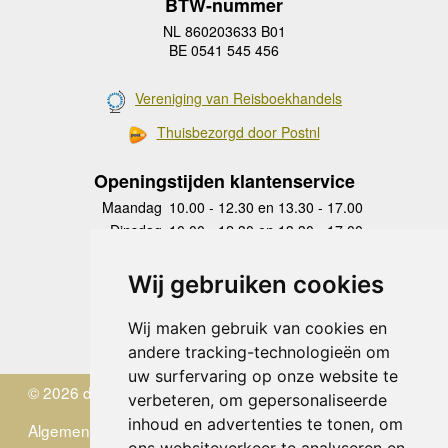
BTW-nummer
NL 860203633 B01
BE 0541 545 456
Vereniging van Reisboekhandels
Thuisbezorgd door Postnl
Openingstijden klantenservice
Maandag
10.00 - 12.30 en 13.30 - 17.00
Dinsdag
10.00 - 12.30 en 13.30 - 17.00
Woensdag
10.00 - 12.30 en 13.30 - 17.00
Donderdag
10.00 - 12.30 en 13.30 - 17.00
Wij gebruiken cookies
Vrijdag
10.00 - 12.30 en 13.30 - 17.00
Zaterdag
gesloten
Wij maken gebruik van cookies en
Zondag
gesloten
andere tracking-technologieën om
uw surfervaring op onze website te
© 2026 de Zwerver
verbeteren, om gepersonaliseerde
inhoud en advertenties te tonen, om
Algemene Voorwaarden
ons websiteverkeer te analyseren en