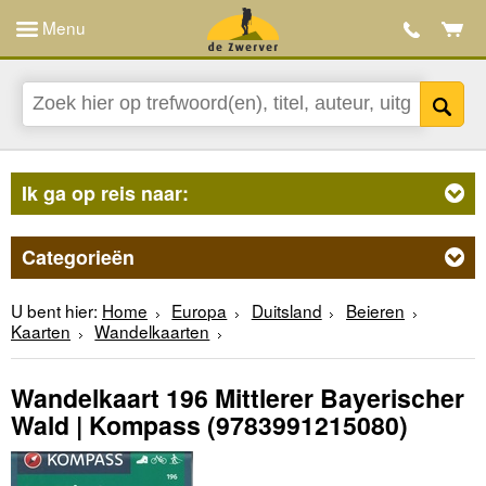
Menu
Ik ga op reis naar:
Categorieën
U bent hier:
Home
Europa
Duitsland
Beieren
Kaarten
Wandelkaarten
Wandelkaart 196 Mittlerer Bayerischer
Wald | Kompass
(9783991215080)