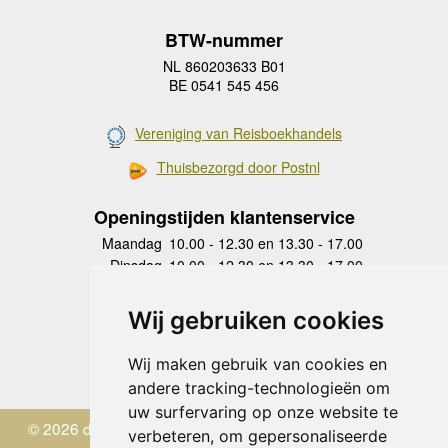
BTW-nummer
NL 860203633 B01
BE 0541 545 456
Vereniging van Reisboekhandels
Thuisbezorgd door Postnl
Openingstijden klantenservice
Maandag
10.00 - 12.30 en 13.30 - 17.00
Dinsdag
10.00 - 12.30 en 13.30 - 17.00
Woensdag
10.00 - 12.30 en 13.30 - 17.00
Donderdag
10.00 - 12.30 en 13.30 - 17.00
Wij gebruiken cookies
Vrijdag
10.00 - 12.30 en 13.30 - 17.00
Zaterdag
gesloten
Wij maken gebruik van cookies en
Zondag
gesloten
andere tracking-technologieën om
uw surfervaring op onze website te
© 2026 de Zwerver
verbeteren, om gepersonaliseerde