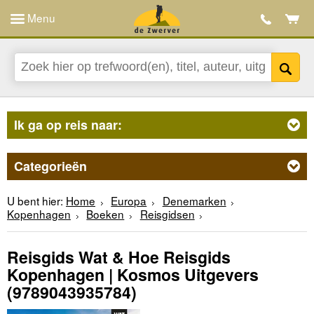
Menu
Ik ga op reis naar:
Categorieën
U bent hier:
Home
Europa
Denemarken
Kopenhagen
Boeken
Reisgidsen
Reisgids Wat & Hoe Reisgids
Kopenhagen | Kosmos Uitgevers
(9789043935784)