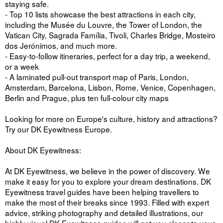
staying safe.
- Top 10 lists showcase the best attractions in each city,
including the Musée du Louvre, the Tower of London, the
Vatican City, Sagrada Família, Tivoli, Charles Bridge, Mosteiro
dos Jerónimos, and much more.
- Easy-to-follow itineraries, perfect for a day trip, a weekend,
or a week
- A laminated pull-out transport map of Paris, London,
Amsterdam, Barcelona, Lisbon, Rome, Venice, Copenhagen,
Berlin and Prague, plus ten full-colour city maps
Looking for more on Europe's culture, history and attractions?
Try our DK Eyewitness Europe.
About DK Eyewitness:
At DK Eyewitness, we believe in the power of discovery. We
make it easy for you to explore your dream destinations. DK
Eyewitness travel guides have been helping travellers to
make the most of their breaks since 1993. Filled with expert
advice, striking photography and detailed illustrations, our
highly visual DK Eyewitness guides will get you closer to your