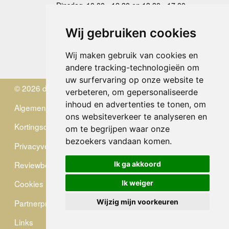
Dinsdag
10.00 - 12.30 en 13.30 - 17.00
Woensdag
10.00 - 12.30 en 13.30 - 17.00
Donderdag
10.00 - 12.30 en 13.30 - 17.00
Wij gebruiken cookies
Vrijdag
10.00 - 12.30 en 13.30 - 17.00
Zaterdag
gesloten
Wij maken gebruik van cookies en
Zondag
gesloten
andere tracking-technologieën om
uw surfervaring op onze website te
© 2026 de Zwerver
verbeteren, om gepersonaliseerde
inhoud en advertenties te tonen, om
Algemene Voorwaarden
ons websiteverkeer te analyseren en
Kortingscode
om te begrijpen waar onze
bezoekers vandaan komen.
Privacyverklaring
Reviewbeleid
Ik ga akkoord
Cookies
Ik weiger
Partnerprogramma
Wijzig mijn voorkeuren
Links