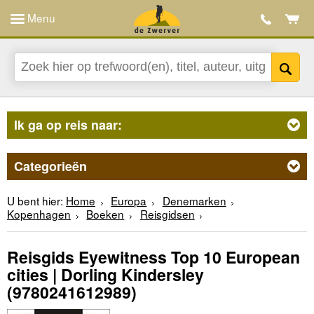
Menu
Ik ga op reis naar:
Categorieën
U bent hier:
Home
Europa
Denemarken
Kopenhagen
Boeken
Reisgidsen
Reisgids Eyewitness Top 10 European
cities | Dorling Kindersley
(9780241612989)