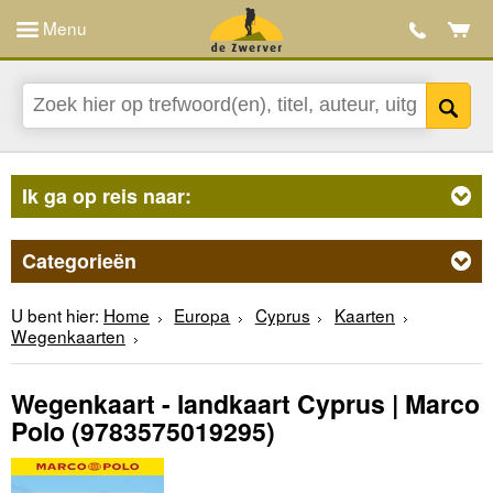
Menu
Ik ga op reis naar:
Categorieën
U bent hier:
Home
Europa
Cyprus
Kaarten
Wegenkaarten
Wegenkaart - landkaart Cyprus | Marco
Polo
(9783575019295)