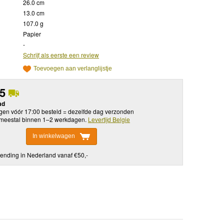
26.0 cm
13.0 cm
107.0 g
Papier
-
Schrijf als eerste een review
Toevoegen aan verlanglijstje
95
ad
en vóór 17:00 besteld = dezelfde dag verzonden
meestal binnen 1–2 werkdagen.
Levertijd Belgie
In winkelwagen
ending in Nederland vanaf €50,-