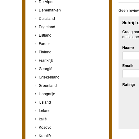
De Alpen
Denemarken
Geen review
Duitsland
Schrijf 
Engeland
Graag hore
Estland
om te doe
Faroer
Naam:
Finland
Frankrijk
Email:
Georgië
Griekenland
Rating:
Groenland
Hongarije
IJsland
Ierland
Italië
Kosovo
Kroatië