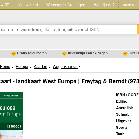
L & BE
Nieuwsbrief
Webshop in Groningen
Wie zijn wij?
Vacature
Gratis retourneren
Bedenktijd van 14 dagen
Gratis
Home
Europa
Kaarten
Wegenkaarten
art - landkaart West Europa | Freytag & Berndt
(978
ISBN / CODE
Editie:
Aantal blz.:
Schaal:
Uitgever:
Soort:
Taal: