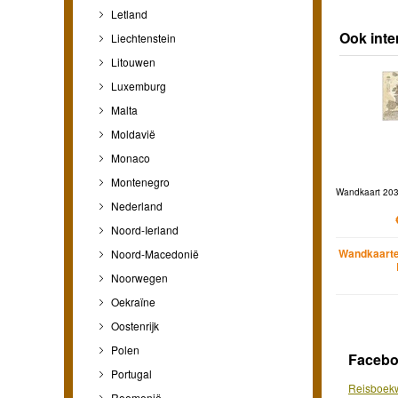
Letland
Ook inte
Liechtenstein
Litouwen
Luxemburg
Malta
Moldavië
Monaco
Montenegro
Wandkaart 2032
Nederland
Noord-Ierland
Wandkaarte
Noord-Macedonië
Noorwegen
Oekraïne
Oostenrijk
Polen
Faceb
Portugal
Reisboekw
Roemenië