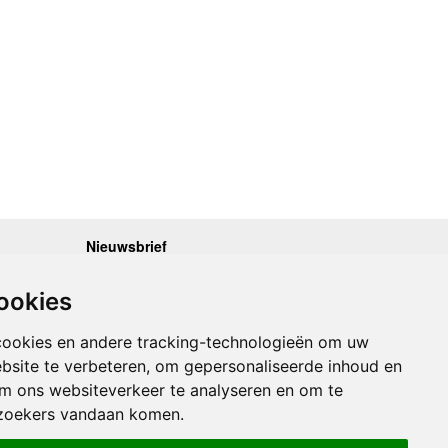
Nieuwsbrief
.30 - 17.00
Op de hoogte blijven van nieuwe reisgidsen,
travelgadgets en kaarten? Geef u op voor onze
.30 - 17.00
ookies
nieuwsbrief. U ontvangt de nieuwsbrief 1x per maand.
.30 - 17.00
.30 - 17.00
Bekijk hier onze laatste nieuwsbrief:
.30 - 17.00
cookies en andere tracking-technologieën om uw
Onze laatste Nieuwsbrief
bsite te verbeteren, om gepersonaliseerde inhoud en
om ons websiteverkeer te analyseren en om te
Inschrijven
zoekers vandaan komen.