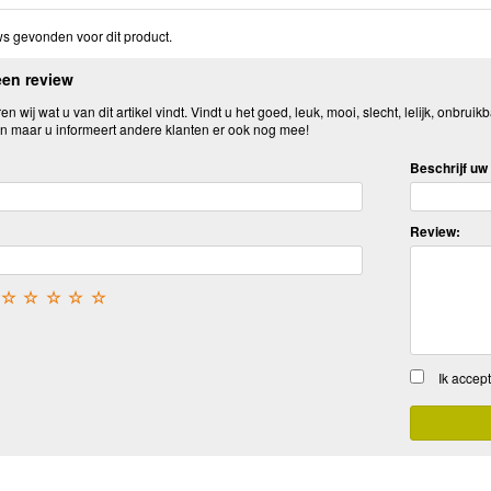
s gevonden voor dit product.
een review
n wij wat u van dit artikel vindt. Vindt u het goed, leuk, mooi, slecht, lelijk, onbruikb
n maar u informeert andere klanten er ook nog mee!
Beschrijf uw 
Review:
☆
☆
☆
☆
☆
Ik accep