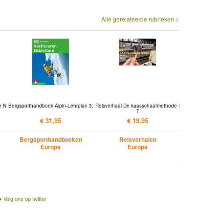
Alle gerelateerde rubrieken >
e N
Bergsporthandboek Alpin-Lehrplan 3:
Reisverhaal De kaasschaafmethode |
T
€ 31,95
€ 19,95
Bergsporthandboeken
Reisverhalen
Europa
Europa
Volg ons op twitter