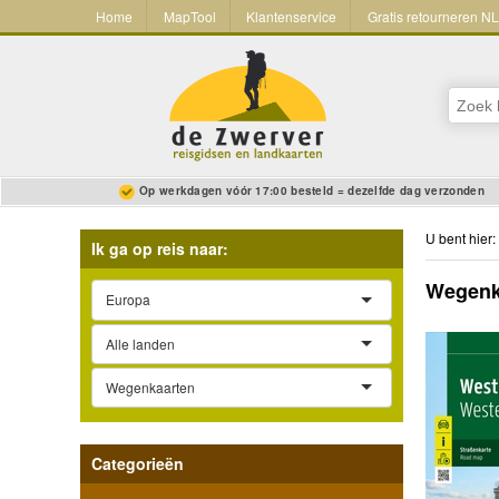
Home
MapTool
Klantenservice
Gratis retourneren N
Op werkdagen vóór 17:00 besteld = dezelfde dag verzonden
U bent hier:
Ik ga op reis naar:
Wegenka
Europa
Alle landen
Wegenkaarten
Categorieën