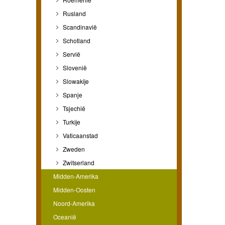
Rusland
Scandinavië
Schotland
Servië
Slovenië
Slowakije
Spanje
Tsjechië
Turkije
Vaticaanstad
Zweden
Zwitserland
Midden-Amerika
Midden-Oosten
Noord-Amerika
Oceanië