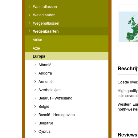
Wateratlassen
Waterkaarten
Wegenatlassen
Wegenkaarten
Afrika
Azië
Europa
Albanië
Beschrij
Andorra
Armenië
Goede overz
Azerbeidzjan
High quality
is in severa
Belarus - Witrusland
Western Euro
België
north-wester
Bosnië - Hercegovina
Bulgarije
Cyprus
Reviews