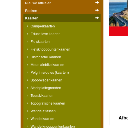
Nieuwe artikelen
Boeken
Kaarten
Camperkaarten
Educatieve kaarten
Fietskaarten
Fietsknooppuntenkaarten
Historische Kaarten
Mountainbike kaarten
Pelgrimsroutes (kaarten)
Spoorwegenkaarten
Stadsplattegronden
Toerskikaarten
Topografische kaarten
Wandelatlassen
Afb
Wandelkaarten
Wandelknooppuntenkaarten