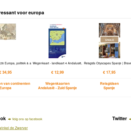
ressant voor europa
6 Europa, politiek & a
Wegenkaart - landkaart 4 Andalusië,
Reisgids Cityscapes Spanje | Brav
€ 34,95
€ 12,99
€ 17,95
n van continenten
Wegenkaarten
Reisgidsen
Europa
Andalusië - Zuid Spanje
Spanje
ook
Twitter
Volg ons op facebook
inkel de Zwerver