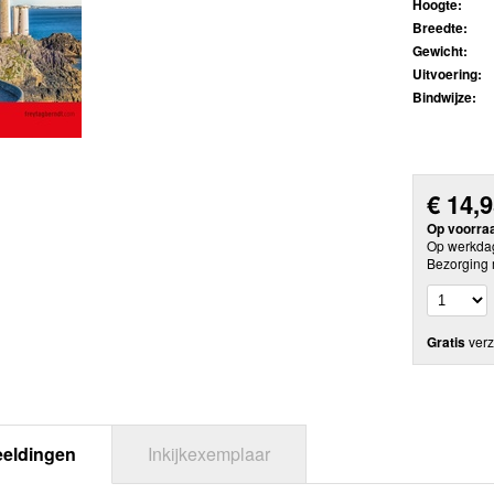
Hoogte:
Breedte:
Gewicht:
Uitvoering:
Bindwijze:
€
14,
Op voorra
Op werkdag
Bezorging 
Gratis
verz
eeldingen
Inkijkexemplaar