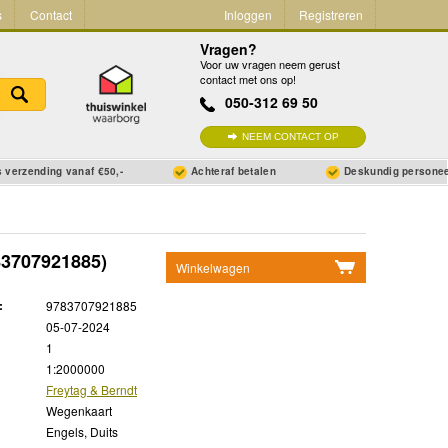
s
Contact
Inloggen
Registreren
Vragen?
Voor uw vragen neem gerust
contact met ons op!
050-312 69 50
NEEM CONTACT OP
 verzending vanaf €50,-
Achteraf betalen
Deskundig persone
3707921885)
Winkelwagen
Geen items in winkelwagen
:
9783707921885
Ga naar winkelwagen
05-07-2024
1
1:2000000
Freytag & Berndt
Wegenkaart
Engels, Duits