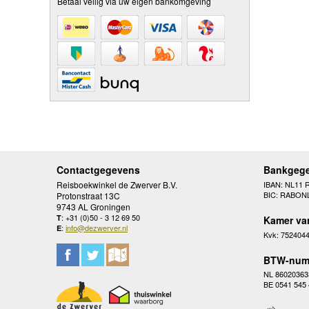
Betaal veilig via uw eigen bankomgeving
Contactgegevens
Bankgeg
Reisboekwinkel de Zwerver B.V.
IBAN: NL11 
BIC: RABON
Protonstraat 13C
9743 AL Groningen
: +31 (0)50 - 3 12 69 50
T
Kamer va
:
info@dezwerver.nl
E
Kvk: 752404
BTW-num
NL 86020363
BE 0541 545