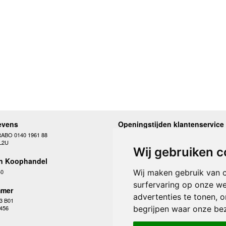
evens
Openingstijden klantenservice
RABO 0140 1961 88
Maandag
10.00 - 12.30 en 13
L2U
Dinsdag
10.00 - 12.30 en 13
Wij gebruiken c
Woensdag
10.00 - 12.30 en 13
n Koophandel
Donderdag
10.00 - 12.30 en 13
Vrijdag
10.00 - 12.30 en 13
40
Wij maken gebruik van 
Zaterdag
gesloten
surfervaring op onze we
Zondag
gesloten
mer
advertenties te tonen, 
3 B01
begrijpen waar onze be
 456