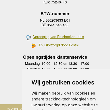
Kvk: 75240440
BTW-nummer
NL 860203633 B01
BE 0541 545 456
Vereniging van Reisboekhandels
Thuisbezorgd door Postnl
Openingstijden klantenservice
Maandag
10.00 - 12.30 en 13.30 - 17.00
Dinsdag
10.00 - 12.30 en 13.30 - 17.00
Woensdag
10.00 - 12.30 en 13.30 - 17.00
Donderdag
10.00 - 12.30 en 13.30 - 17.00
Wij gebruiken cookies
Vrijdag
10.00 - 12.30 en 13.30 - 17.00
Zaterdag
gesloten
Wij maken gebruik van cookies en
Zondag
gesloten
andere tracking-technologieën om
uw surfervaring op onze website te
© 2026 de Zwerver