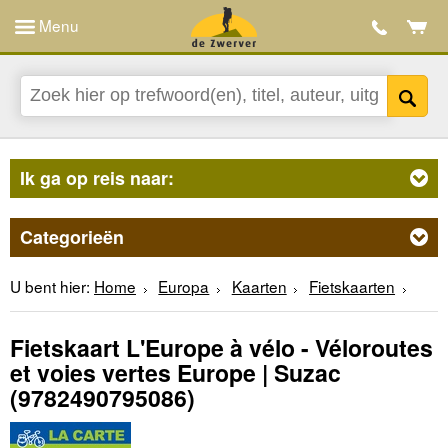
Menu
Ik ga op reis naar:
Categorieën
U bent hier:
Home
Europa
Kaarten
Fietskaarten
Fietskaart L'Europe à vélo - Véloroutes
et voies vertes Europe | Suzac
(9782490795086)