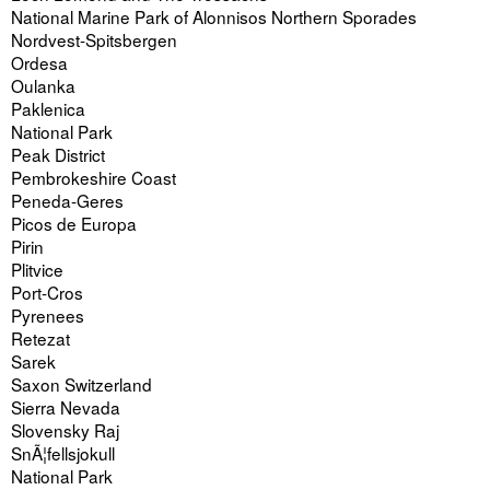
National Marine Park of Alonnisos Northern Sporades
Nordvest-Spitsbergen
Ordesa
Oulanka
Paklenica
National Park
Peak District
Pembrokeshire Coast
Peneda-Geres
Picos de Europa
Pirin
Plitvice
Port-Cros
Pyrenees
Retezat
Sarek
Saxon Switzerland
Sierra Nevada
Slovensky Raj
SnÃ¦fellsjokull
National Park