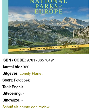
9781786576491
ISBN / CODE:
320
Aantal blz.:
Lonely Planet
Uitgever:
Fotoboek
Soort:
Engels
Taal:
-
Uitvoering:
-
Bindwijze:
Schrijf als eerste een review