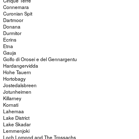
Cinque Terre
Connemara
Curonian Spit
Dartmoor
Donana
Durmitor
Ecrins
Etna
Gauja
Golfo di Orosei e del Gennargentu
Hardangervidda
Hohe Tauern
Hortobagy
Jostedalsbreen
Jotunheimen
Killarney
Kornati
Lahemaa
Lake District
Lake Skadar
Lemmenjoki
Loch Lomond and The Trossachs