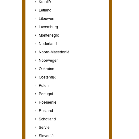
Kroatië
Letland
Litouwen
Luxemburg
Montenegro
Nederland
Noord-Macedonië
Noorwegen
Oekraïne
Oostenrijk
Polen
Portugal
Roemenië
Rusland
Schotland
Servië
Slovenië