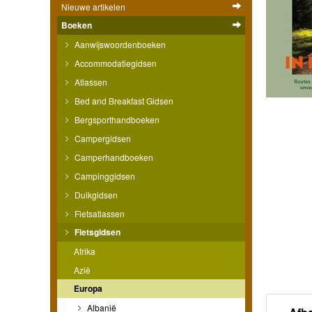
Nieuwe artikelen
Boeken
Aanwijswoordenboeken
Accommodatiegidsen
Atlassen
Bed and Breakfast Gidsen
Bergsporthandboeken
Campergidsen
Camperhandboeken
Campinggidsen
Duikgidsen
Fietsatlassen
Fietsgidsen
Afrika
Azië
Europa
Albanië