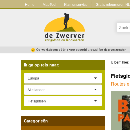
Home
MapTool
Klantenservice
Gratis retourneren N
Op werkdagen vóór 17:00 besteld = dezelfde dag verzonden
U bent hier:
Ik ga op reis naar:
Fietsgi
Europa
Routes en
Alle landen
Fietsgidsen
Categorieën