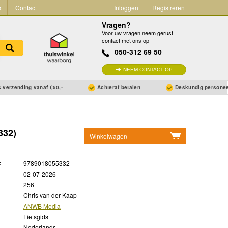
s
Contact
Inloggen
Registreren
Vragen?
Voor uw vragen neem gerust
contact met ons op!
050-312 69 50
NEEM CONTACT OP
 verzending vanaf €50,-
Achteraf betalen
Deskundig persone
332)
Winkelwagen
Geen items in winkelwagen
:
9789018055332
Ga naar winkelwagen
02-07-2026
256
Chris van der Kaap
ANWB Media
Fietsgids
Nederlands