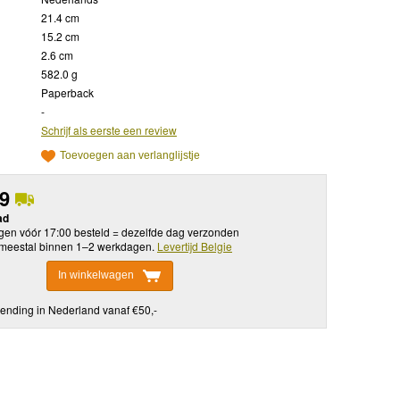
21.4 cm
15.2 cm
2.6 cm
582.0 g
Paperback
-
Schrijf als eerste een review
Toevoegen aan verlanglijstje
99
ad
en vóór 17:00 besteld = dezelfde dag verzonden
meestal binnen 1–2 werkdagen.
Levertijd Belgie
In winkelwagen
ending in Nederland vanaf €50,-