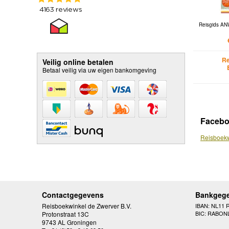
Reisgids AN
Re
Veilig online betalen
Betaal veilig via uw eigen bankomgeving
Faceb
Reisboekw
Contactgegevens
Bankgeg
Reisboekwinkel de Zwerver B.V.
IBAN: NL11 
BIC: RABON
Protonstraat 13C
9743 AL Groningen