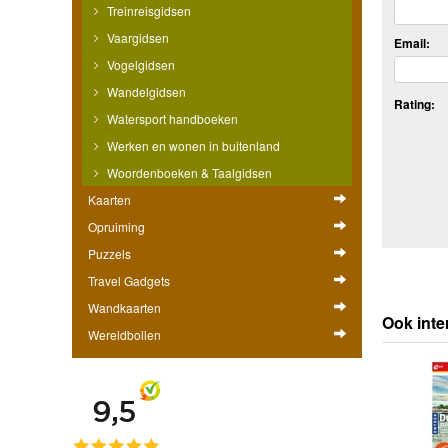
Treinreisgidsen
Vaargidsen
Email:
Vogelgidsen
Wandelgidsen
Rating:
Watersport handboeken
Werken en wonen in buitenland
Woordenboeken & Taalgidsen
Kaarten
Opruiming
Puzzels
Travel Gadgets
Wandkaarten
Ook inte
Wereldbollen