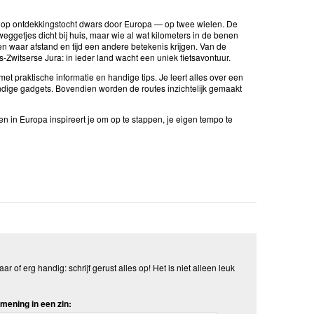
e op ontdekkingstocht dwars door Europa — op twee wielen. De
ggetjes dicht bij huis, maar wie al wat kilometers in de benen
 waar afstand en tijd een andere betekenis krijgen. Van de
witserse Jura: in ieder land wacht een uniek fietsavontuur.
et praktische informatie en handige tips. Je leert alles over een
handige gadgets. Bovendien worden de routes inzichtelijk gemaakt
en in Europa
inspireert je om op te stappen, je eigen tempo te
aar of erg handig: schrijf gerust alles op! Het is niet alleen leuk
mening in een zin: