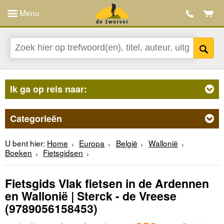
Menu
Ik ga op reis naar:
Categorieën
U bent hier:
Home
Europa
België
Wallonië
Boeken
Fietsgidsen
Fietsgids Vlak fietsen in de Ardennen
en Wallonië | Sterck - de Vreese
(9789056158453)