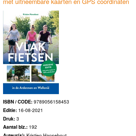
met uitneembare kaarten en GPS coordinaten
9789056158453
ISBN / CODE:
16-08-2021
Editie:
3
Druk:
192
Aantal blz.:
Kristien Hansebout
Auteur(s):