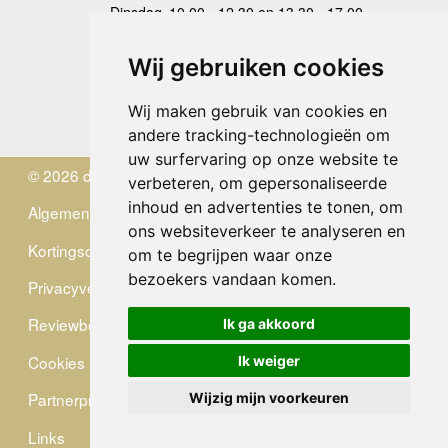
Dinsdag
10.00 - 12.30 en 13.30 - 17.00
Woensdag
10.00 - 12.30 en 13.30 - 17.00
Donderdag
10.00 - 12.30 en 13.30 - 17.00
Wij gebruiken cookies
Vrijdag
10.00 - 12.30 en 13.30 - 17.00
Zaterdag
gesloten
Wij maken gebruik van cookies en
Zondag
gesloten
andere tracking-technologieën om
uw surfervaring op onze website te
© 2026 de Zwerver
verbeteren, om gepersonaliseerde
inhoud en advertenties te tonen, om
Algemene Voorwaarden
ons websiteverkeer te analyseren en
Kortingscode
om te begrijpen waar onze
bezoekers vandaan komen.
Privacyverklaring
Reviewbeleid
Ik ga akkoord
Cookies
Ik weiger
Partnerprogramma
Wijzig mijn voorkeuren
Links