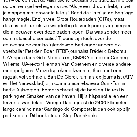
op de hem geheel eigen wijze: “Als je een droom hebt, moet
je stoppen met erover te lullen.” Rond de Camino de Santiago
hangt magie. Er zijn veel Grote Routepaden (GR’s), maar
deze is echt uniek. Je wandelt in de voetsporen van mensen
die al eeuwen over deze paden lopen. Dat was zonder meer
een historische sensatie.’ Tijdens zijn tocht over de
eeuwenoude camino interviewde Bart onder andere ex-
voetballer Piet den Boer, RTBF-journalist Frédéric Deborsu,
UZA-spoedarts Griet Vermeulen, KMSKA-directeur Carmen
Willems, UA-rector Herman Van Goethem en diverse andere
medepelgrims. Vanzelfsprekend kwam hij thuis met een
rugzak vol verhalen. Bart De Clerck runt als ex-journalist (ATV
en Het Nieuwsblad) zijn communicatiebureau Com-Fort in
hartje Antwerpen. Eerder schreef hij de boeken De rest is
parking en Smaken van de haven. Hij is hispanofiel én een
fervente wandelaar. Vroeg of laat moest de 2400 kilometer
lange camino naar Santiago de Compostela dan ook op zijn
pad komen. Dit boek steunt Stop Darmkanker.