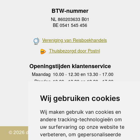
BTW-nummer
NL 860203633 B01
BE 0541 545 456
Vereniging van Reisboekhandels
Thuisbezorgd door Postnl
Openingstijden klantenservice
Maandag
10.00 - 12.30 en 13.30 - 17.00
Dinsdag
10.00 - 12.30 en 13.30 - 17.00
Woensdag
10.00 - 12.30 en 13.30 - 17.00
Donderdag
10.00 - 12.30 en 13.30 - 17.00
Wij gebruiken cookies
Vrijdag
10.00 - 12.30 en 13.30 - 17.00
Zaterdag
gesloten
Wij maken gebruik van cookies en
Zondag
gesloten
andere tracking-technologieën om
uw surfervaring op onze website te
© 2026 de Zwerver
verbeteren, om gepersonaliseerde