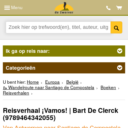
Menu
Ik ga op reis naar:
Categorieën
U bent hier:
Home
Europa
België
🥾 Wandelroute naar Santiago de Compostela
Boeken
Reisverhalen
Reisverhaal ¡Vamos! | Bart De Clerck
(9789464342055)
Van Antwerpen naar Santiago de Compostela