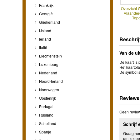
Frankrijk
Overzicht 
Vlaander
Georgië
Top
Griekenland
IJsland
Beschrij
Ierland
Italië
Van de ui
Liechtenstein
De kaart is 
Luxemburg
Het kaartbl
De symbolisa
Nederland
Noord-Ierland
Noorwegen
Reviews
Oostenrijk
Portugal
Geen review
Rusland
Schotland
Schrijf 
Spanje
Graag hore
om te doe