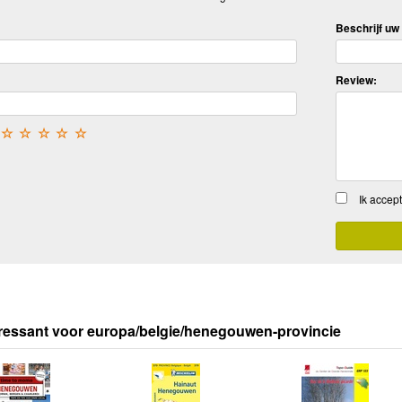
Beschrijf uw 
Review:
☆
☆
☆
☆
☆
Ik accep
ressant voor europa/belgie/henegouwen-provincie