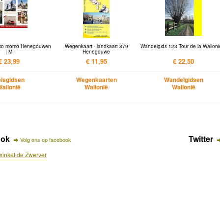
e to momo Henegouwen
Wegenkaart - landkaart 379
Wandelgids 123 Tour de la Walloni
| M
Henegouwe
€ 23,99
€ 11,95
€ 22,50
isgidsen
Wegenkaarten
Wandelgidsen
Wallonië
Wallonië
Wallonië
ook
Twitter
Volg ons op facebook
inkel de Zwerver