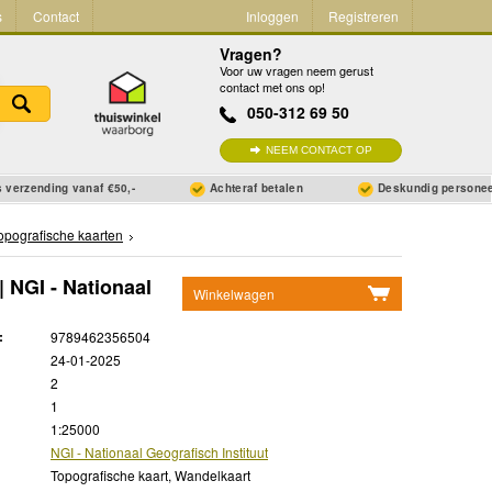
s
Contact
Inloggen
Registreren
Vragen?
Voor uw vragen neem gerust
contact met ons op!
050-312 69 50
NEEM CONTACT OP
 verzending vanaf €50,-
Achteraf betalen
Deskundig persone
opografische kaarten
 NGI - Nationaal
Winkelwagen
Geen items in winkelwagen
:
9789462356504
Ga naar winkelwagen
24-01-2025
2
1
1:25000
NGI - Nationaal Geografisch Instituut
Topografische kaart, Wandelkaart