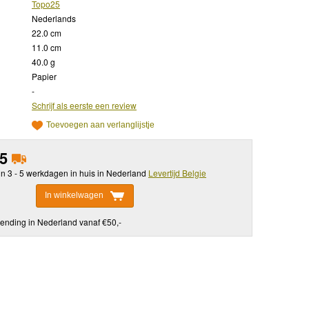
Topo25
Nederlands
22.0 cm
11.0 cm
40.0 g
Papier
-
Schrijf als eerste een review
Toevoegen aan verlanglijstje
95
in 3 - 5 werkdagen in huis in Nederland
Levertijd Belgie
In winkelwagen
ending in Nederland vanaf €50,-