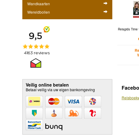
Wandkaarten
Wereldbollen
Reisgids Tim
Re
Veilig online betalen
Faceb
Betaal veilig via uw eigen bankomgeving
Reisboekw