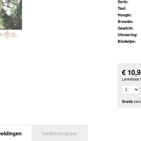
Serie:
Taal:
Hoogte:
Breedte:
Gewicht:
Uitvoering:
Bindwijze:
€
10,
Leverbaar 
Gratis
verz
eeldingen
Inkijkexemplaar