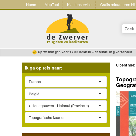
Home
MapTool
Klantenservice
Gratis retourneren N
Op werkdagen vóór 17:00 besteld = dezelfde dag verzonden
U bent hier:
Ik ga op reis naar:
Topogra
Europa
Geograf
België
♦ Henegouwen - Hainaut (Provincie)
Topografische kaarten