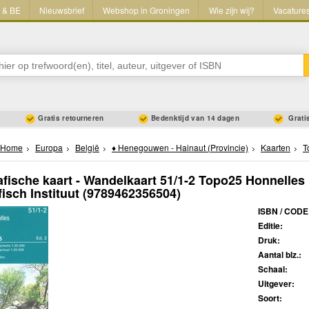
L & BE
Nieuwsbrief
Webshop in Groningen
Wie zijn wij?
Vacature
Gratis retourneren
Bedenktijd van 14 dagen
Gratis
Home
Europa
België
♦ Henegouwen - Hainaut (Provincie)
Kaarten
T
fische kaart - Wandelkaart 51/1-2 Topo25 Honnelles |
isch Instituut
(9789462356504)
ISBN / CODE
Editie:
Druk:
Aantal blz.:
Schaal:
Uitgever:
Soort: