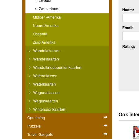
Zweden
Zwitserland
Naam:
Midden-Amerika
Noord-Amerika
Email:
Oceanië
Zuid-Amerika
Rating:
Wandelatlassen
Wandelkaarten
Wandelknooppuntenkaarten
Wateratlassen
Waterkaarten
Wegenatlassen
Wegenkaarten
Wintersportkaarten
Ook inte
Opruiming
Puzzels
Travel Gadgets