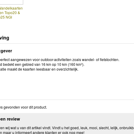
Wandelkaarten
en Topo20 &
o25 NGI
ving
tgever
perfect aangewezen voor outdoor-activiteiten zoals wandel- of fietstochten.
ad bedekt een gebied van 16 km op 10 km (160 km²).
tie maakt de kaarten leesbaar en overzichtelijk.
s gevonden voor dit product.
een review
n wij wat u van dit artikel vindt. Vindt u het goed, leuk, mooi, slecht, lelijk, onbruikb
n maar u informeert andere klanten er ook nog mee!